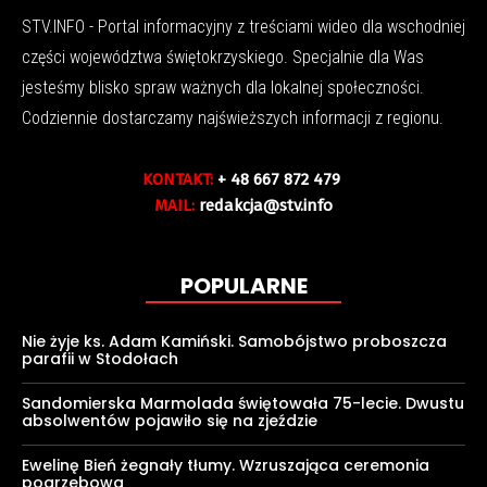
STV.INFO - Portal informacyjny z treściami wideo dla wschodniej
części województwa świętokrzyskiego. Specjalnie dla Was
jesteśmy blisko spraw ważnych dla lokalnej społeczności.
Codziennie dostarczamy najświeższych informacji z regionu.
KONTAKT:
+ 48 667 872 479
MAIL:
redakcja@stv.info
POPULARNE
Nie żyje ks. Adam Kamiński. Samobójstwo proboszcza
parafii w Stodołach
Sandomierska Marmolada świętowała 75-lecie. Dwustu
absolwentów pojawiło się na zjeździe
Ewelinę Bień żegnały tłumy. Wzruszająca ceremonia
pogrzebowa