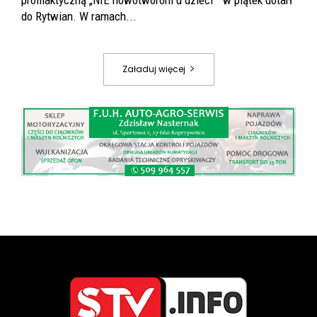
profilaktyczną „NIE nowotworom u dzieci” w piątek dotarł
do Rytwian. W ramach...
Załaduj więcej