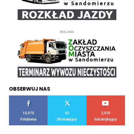
REKLAMA
OBSERWUJ NAS
10,970
40
2,920
Polubienia
Obserwujący
Subskrybujący