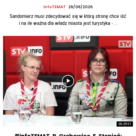
InfoTEMAT
26/06/2026
Sandomierz musi zdecydować się w którą stronę chce iść
i na ile ważna dla władz miasta jest turystyka -...
00:29:51
#infoTEMAT. P. Grębowiec, E. Stępień: