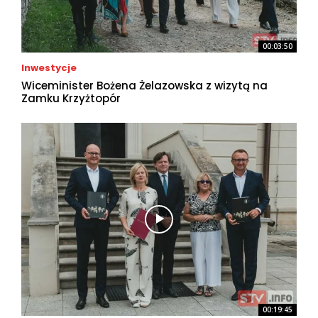
00:03:50
Inwestycje
Wiceminister Bożena Żelazowska z wizytą na
Zamku Krzyżtopór
00:19:45