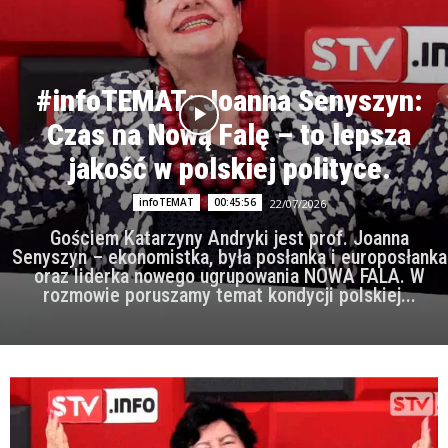
#infoTEMAT: Joanna Senyszyn:
Czas na Nową Falę – to lepsza
jakość w polskiej polityce.
infoTEMAT
00:45:56
22/07/2026
Gościem Katarzyny Andryki jest prof. Joanna
Senyszyn – ekonomistka, była posłanka i europosłanka
oraz liderka nowego ugrupowania NOWA FALA. W
rozmowie poruszamy temat kondycji polskiej...