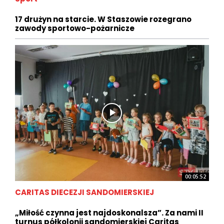
17 drużyn na starcie. W Staszowie rozegrano
zawody sportowo-pożarnicze
00:05:52
CARITAS DIECEZJI SANDOMIERSKIEJ
„Miłość czynna jest najdoskonalsza”. Za nami II
turnus półkolonii sandomierskiej Caritas