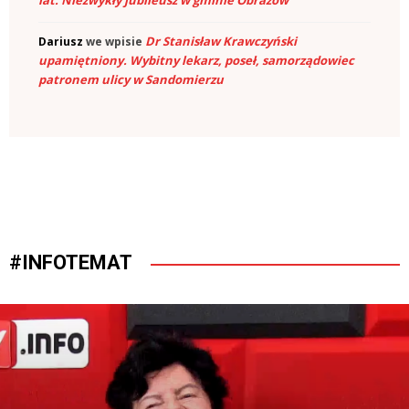
Dr Stanisław Krawczyński
Dariusz
we wpisie
upamiętniony. Wybitny lekarz, poseł, samorządowiec
patronem ulicy w Sandomierzu
CARITAS DIECEZJI
SANDOMIERSKIEJ
#INFOTEMAT