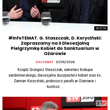
00:37:30
#infoTEMAT. G. Staszczak, D. Koryciński:
Zapraszamy na II Diecezjalną
Pielgrzymkę Kobiet do Sanktuarium w
Ożarowie
InfoTEMAT
21/05/2026
Ksiądz Grzegorz Staszczak, sekretarz biskupa
sandomierskiego, diecezjalny duszpasterz kobiet oraz ks.
Damian Koryciński, proboszcz parafii w Ożarowie i
kustosz...