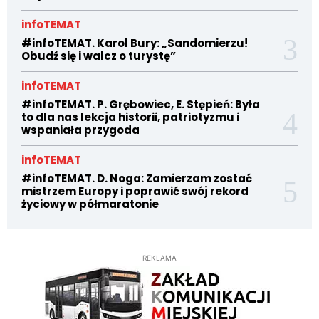
infoTEMAT
#infoTEMAT. Karol Bury: „Sandomierzu!
Obudź się i walcz o turystę”
infoTEMAT
#infoTEMAT. P. Grębowiec, E. Stępień: Była
to dla nas lekcja historii, patriotyzmu i
wspaniała przygoda
infoTEMAT
#infoTEMAT. D. Noga: Zamierzam zostać
mistrzem Europy i poprawić swój rekord
życiowy w półmaratonie
REKLAMA