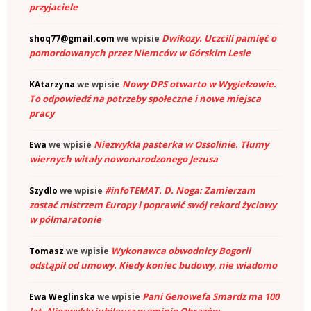
przyjaciele
Dwikozy. Uczcili pamięć o
shoq77@gmail.com
we wpisie
pomordowanych przez Niemców w Górskim Lesie
Nowy DPS otwarto w Wygiełzowie.
KAtarzyna
we wpisie
To odpowiedź na potrzeby społeczne i nowe miejsca
pracy
Niezwykła pasterka w Ossolinie. Tłumy
Ewa
we wpisie
wiernych witały nowonarodzonego Jezusa
#infoTEMAT. D. Noga: Zamierzam
Szydlo
we wpisie
zostać mistrzem Europy i poprawić swój rekord życiowy
w półmaratonie
Wykonawca obwodnicy Bogorii
Tomasz
we wpisie
odstąpił od umowy. Kiedy koniec budowy, nie wiadomo
Pani Genowefa Smardz ma 100
Ewa Weglinska
we wpisie
lat. Niezwykły jubileusz w gminie Obrazów