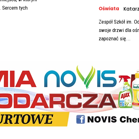
. Sercem tych
Oświata
Katarz
Zespół Szkół im. O
swoje drzwi dla ośm
zapoznać się...