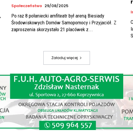
Społeczeństwo
29/08/2025
I
,
Po raz 8 połaniecki amfiteatr był areną Biesiady
O
Środowiskowych Domów Samopomocy i Przyjaciół. Z
l
zaproszenia skorzystało 21 placówek z...
S
Załaduj więcej