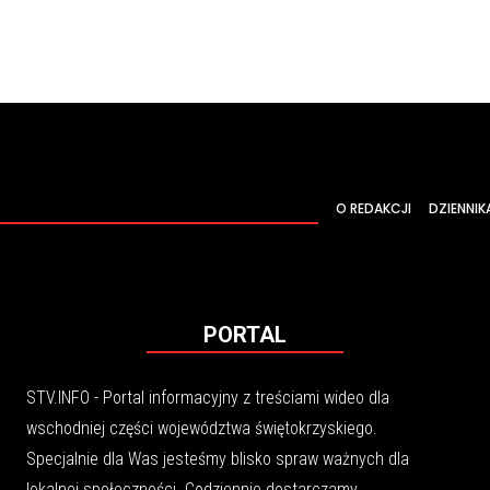
O REDAKCJI
DZIENNIK
PORTAL
STV.INFO - Portal informacyjny z treściami wideo dla
wschodniej części województwa świętokrzyskiego.
Specjalnie dla Was jesteśmy blisko spraw ważnych dla
lokalnej społeczności. Codziennie dostarczamy