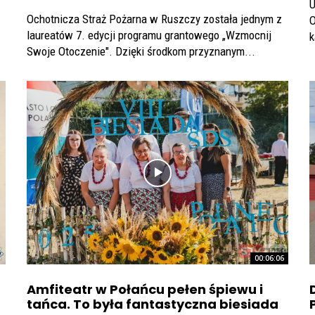
U
Ochotnicza Straż Pożarna w Ruszczy została jednym z
O
laureatów 7. edycji programu grantowego „Wzmocnij
k
Swoje Otoczenie". Dzięki środkom przyznanym...
00:06:06
Amfiteatr w Połańcu pełen śpiewu i
tańca. To była fantastyczna biesiada