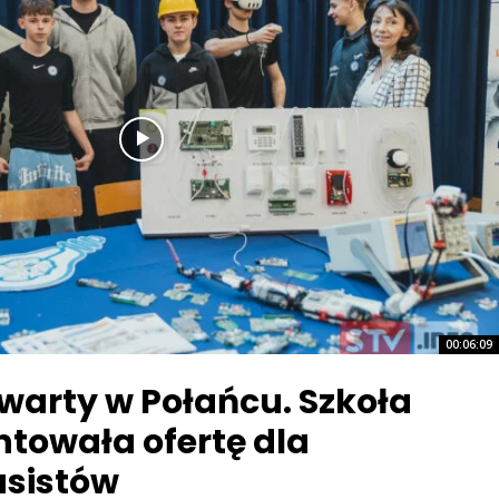
00:06:09
warty w Połańcu. Szkoła
ntowała ofertę dla
sistów