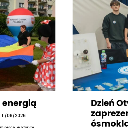
ą energią
Dzień Ot
zapreze
11/06/2026
ósmokla
 miejsca, w którym