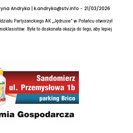
yna Andryka | k.andryka@stv.info
-
21/03/2026
ddziału Partyzanckiego AK „Jędrusie” w Połańcu otworzył
ioklasistów. Była to doskonała okazja do tego, aby lepiej