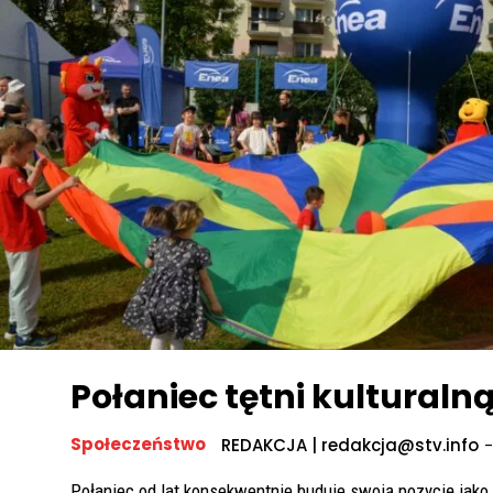
Połaniec tętni kulturaln
Społeczeństwo
REDAKCJA | redakcja@stv.info
-
Połaniec od lat konsekwentnie buduje swoją pozycję jako