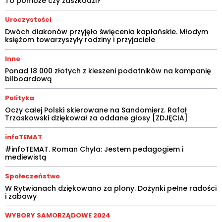
To pomoże czy zaszkodzi?
Uroczystości
Dwóch diakonów przyjęło święcenia kapłańskie. Młodym
księżom towarzyszyły rodziny i przyjaciele
Inne
Ponad 18 000 złotych z kieszeni podatników na kampanię
bilboardową
Polityka
Oczy całej Polski skierowane na Sandomierz. Rafał
Trzaskowski dziękował za oddane głosy [ZDJĘCIA]
infoTEMAT
#infoTEMAT. Roman Chyła: Jestem pedagogiem i
mediewistą
Społeczeństwo
W Rytwianach dziękowano za plony. Dożynki pełne radości
i zabawy
WYBORY SAMORZĄDOWE 2024