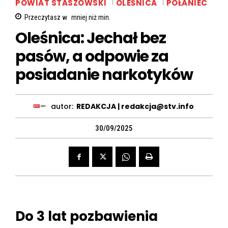
POWIAT STASZOWSKI
OLEŚNICA
POŁANIEC
Przeczytasz w
mniej niż
min.
Oleśnica: Jechał bez
pasów, a odpowie za
posiadanie narkotyków
autor:
REDAKCJA | redakcja@stv.info
30/09/2025
Do 3 lat pozbawienia