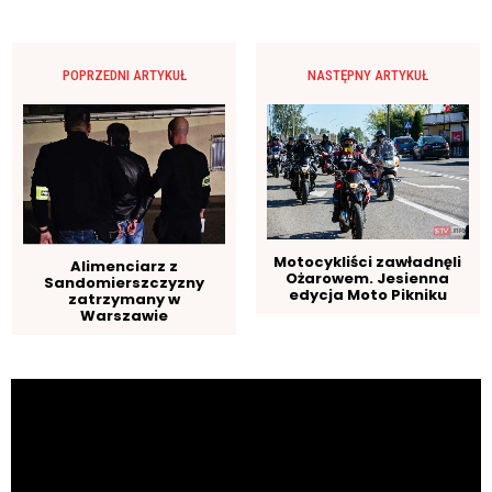
POPRZEDNI ARTYKUŁ
NASTĘPNY ARTYKUŁ
Motocykliści zawładnęli
Alimenciarz z
Ożarowem. Jesienna
Sandomierszczyzny
edycja Moto Pikniku
zatrzymany w
Warszawie