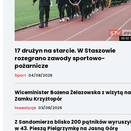
00:03:
17 drużyn na starcie. W Staszowie
rozegrano zawody sportowo-
pożarnicze
Sport
04/08/2026
Wiceminister Bożena Żelazowska z wizytą na
Zamku Krzyżtopór
Inwestycje
03/08/2026
Z Sandomierza blisko 200 pątników wyruszy
w 43. Pieszą Pielgrzymkę na Jasną Górę