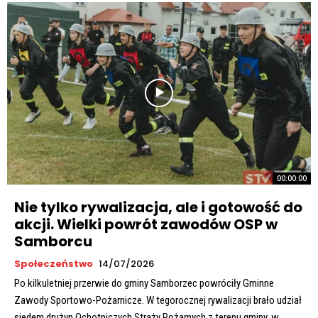
00:00:00
Nie tylko rywalizacja, ale i gotowość do
akcji. Wielki powrót zawodów OSP w
Samborcu
Społeczeństwo
14/07/2026
Po kilkuletniej przerwie do gminy Samborzec powróciły Gminne
Zawody Sportowo-Pożarnicze. W tegorocznej rywalizacji brało udział
siedem drużyn Ochotniczych Straży Pożarnych z terenu gminy, w...