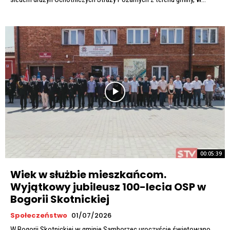
00:05:39
Wiek w służbie mieszkańcom.
Wyjątkowy jubileusz 100-lecia OSP w
Bogorii Skotnickiej
Społeczeństwo
01/07/2026
W Bogorii Skotnickiej w gminie Samborzec uroczyście świętowano