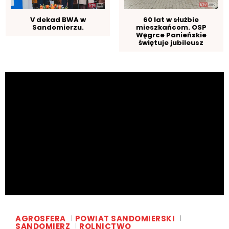
V dekad BWA w
60 lat w służbie
Sandomierzu.
mieszkańcom. OSP
Węgrce Panieńskie
świętuje jubileusz