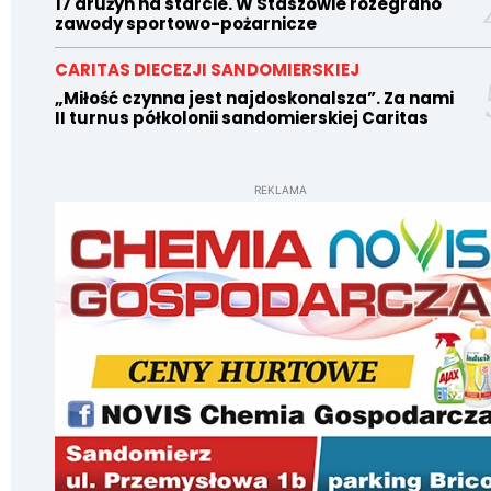
17 drużyn na starcie. W Staszowie rozegrano
zawody sportowo-pożarnicze
CARITAS DIECEZJI SANDOMIERSKIEJ
„Miłość czynna jest najdoskonalsza”. Za nami
II turnus półkolonii sandomierskiej Caritas
REKLAMA