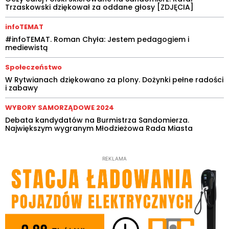
Trzaskowski dziękował za oddane głosy [ZDJĘCIA]
infoTEMAT
#infoTEMAT. Roman Chyła: Jestem pedagogiem i
mediewistą
Społeczeństwo
W Rytwianach dziękowano za plony. Dożynki pełne radości
i zabawy
WYBORY SAMORZĄDOWE 2024
Debata kandydatów na Burmistrza Sandomierza.
Największym wygranym Młodzieżowa Rada Miasta
REKLAMA