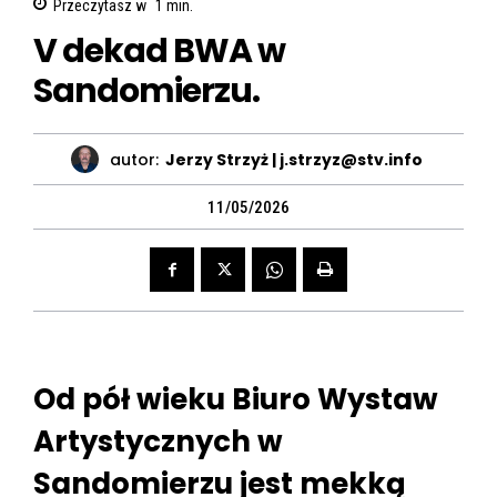
Przeczytasz w
1
min.
V dekad BWA w
Sandomierzu.
autor:
Jerzy Strzyż | j.strzyz@stv.info
11/05/2026
Od pół wieku Biuro Wystaw
Artystycznych w
Sandomierzu jest mekką