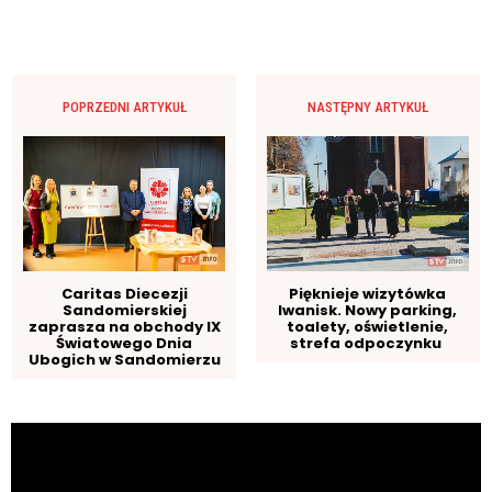
POPRZEDNI ARTYKUŁ
NASTĘPNY ARTYKUŁ
Caritas Diecezji
Pięknieje wizytówka
Sandomierskiej
Iwanisk. Nowy parking,
zaprasza na obchody IX
toalety, oświetlenie,
Światowego Dnia
strefa odpoczynku
Ubogich w Sandomierzu