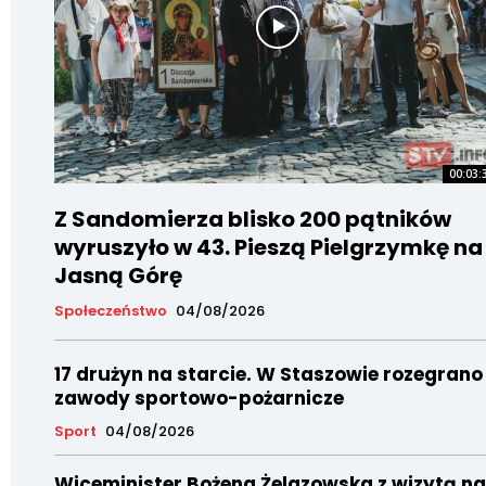
00:03:
Z Sandomierza blisko 200 pątników
wyruszyło w 43. Pieszą Pielgrzymkę na
Jasną Górę
Społeczeństwo
04/08/2026
17 drużyn na starcie. W Staszowie rozegrano
zawody sportowo-pożarnicze
Sport
04/08/2026
Wiceminister Bożena Żelazowska z wizytą na