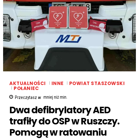
AKTUALNOŚCI
INNE
POWIAT STASZOWSKI
POŁANIEC
Przeczytasz w
mniej niż
min.
Dwa defibrylatory AED
trafiły do OSP w Ruszczy.
Pomogą w ratowaniu