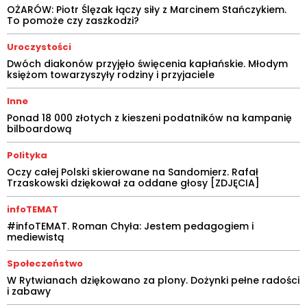
OŻARÓW: Piotr Ślęzak łączy siły z Marcinem Stańczykiem.
To pomoże czy zaszkodzi?
Uroczystości
Dwóch diakonów przyjęło święcenia kapłańskie. Młodym
księżom towarzyszyły rodziny i przyjaciele
Inne
Ponad 18 000 złotych z kieszeni podatników na kampanię
bilboardową
Polityka
Oczy całej Polski skierowane na Sandomierz. Rafał
Trzaskowski dziękował za oddane głosy [ZDJĘCIA]
infoTEMAT
#infoTEMAT. Roman Chyła: Jestem pedagogiem i
mediewistą
Społeczeństwo
W Rytwianach dziękowano za plony. Dożynki pełne radości
i zabawy