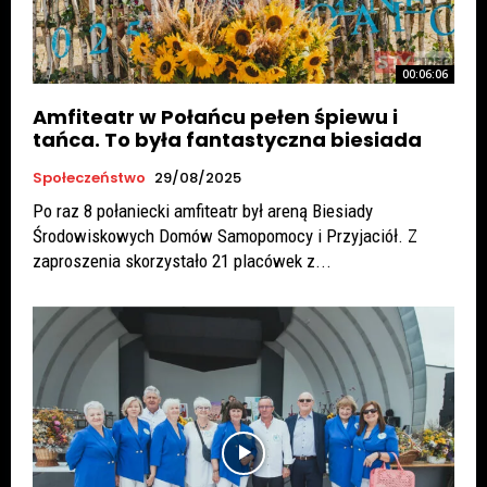
00:06:06
Amfiteatr w Połańcu pełen śpiewu i
tańca. To była fantastyczna biesiada
Społeczeństwo
29/08/2025
Po raz 8 połaniecki amfiteatr był areną Biesiady
Środowiskowych Domów Samopomocy i Przyjaciół. Z
zaproszenia skorzystało 21 placówek z...