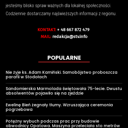
jesteśmy blisko spraw ważnych dla lokalnej społeczności.
Codziennie dostarczamy najświeższych informacji z regionu.
KONTAKT:
+ 48 667 872 479
MAIL:
redakcja@stv.info
POPULARNE
Nie żyje ks. Adam Kamiński. Samobójstwo proboszcza
parafii w Stodołach
Sandomierska Marmolada świętowała 75-lecie. Dwustu
absolwentów pojawiło się na zjeździe
Ewelinę Bień żegnały tłumy. Wzruszająca ceremonia
pogrzebowa
Potężny wybuch podczas prac przy budowie
obwodnicy Opatowa. Maszyna przeleciała sto metrów