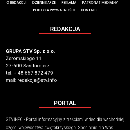
O REDAKCJI
DZIENNIKARZE
REKLAMA
PATRONAT MEDIALNY
POLITYKA PRYWATNOŚCI
KONTAKT
REDAKCJA
GRUPA STV Sp. z o.o.
Żeromskiego 11
27-600 Sandomierz
tel. + 48 667 872 479
mail: redakcja@stv.info
PORTAL
STV.INFO - Portal informacyjny z treściami wideo dla wschodniej
części województwa świętokrzyskiego. Specjalnie dla Was