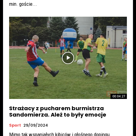
min. goście...
00:04:27
Strażacy z pucharem burmistrza
Sandomierza. Ależ to były emocje
Sport
29/09/2024
Mimo tak wspaniałych kibiców i głośnego dopingu