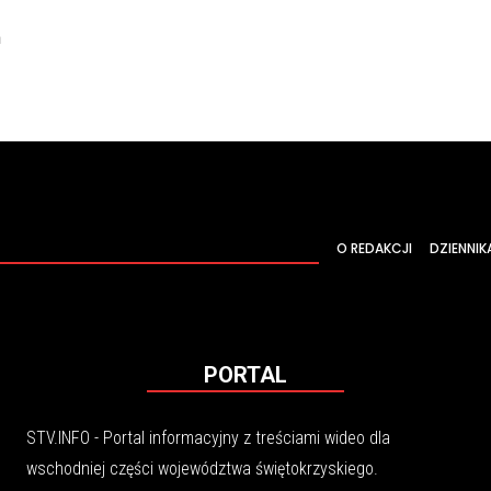
m
O REDAKCJI
DZIENNIK
PORTAL
STV.INFO - Portal informacyjny z treściami wideo dla
wschodniej części województwa świętokrzyskiego.