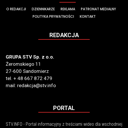
O REDAKCJI
DZIENNIKARZE
REKLAMA
PATRONAT MEDIALNY
POLITYKA PRYWATNOŚCI
KONTAKT
REDAKCJA
GRUPA STV Sp. z o.o.
Żeromskiego 11
27-600 Sandomierz
tel. + 48 667 872 479
mail: redakcja@stv.info
PORTAL
STV.INFO - Portal informacyjny z treściami wideo dla wschodniej