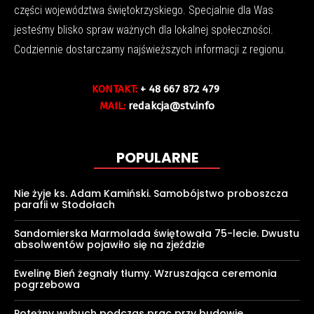
części województwa świętokrzyskiego. Specjalnie dla Was
jesteśmy blisko spraw ważnych dla lokalnej społeczności.
Codziennie dostarczamy najświeższych informacji z regionu.
KONTAKT:
+ 48 667 872 479
MAIL:
redakcja@stv.info
POPULARNE
Nie żyje ks. Adam Kamiński. Samobójstwo proboszcza
parafii w Stodołach
Sandomierska Marmolada świętowała 75-lecie. Dwustu
absolwentów pojawiło się na zjeździe
Ewelinę Bień żegnały tłumy. Wzruszająca ceremonia
pogrzebowa
Potężny wybuch podczas prac przy budowie