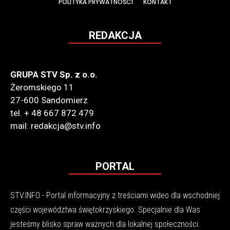
POLITYKA PRYWATNOŚCI
KONTAKT
REDAKCJA
GRUPA STV Sp. z o.o.
Żeromskiego 11
27-600 Sandomierz
tel. + 48 667 872 479
mail: redakcja@stv.info
PORTAL
STV.INFO - Portal informacyjny z treściami wideo dla wschodniej
części województwa świętokrzyskiego. Specjalnie dla Was
jesteśmy blisko spraw ważnych dla lokalnej społeczności.