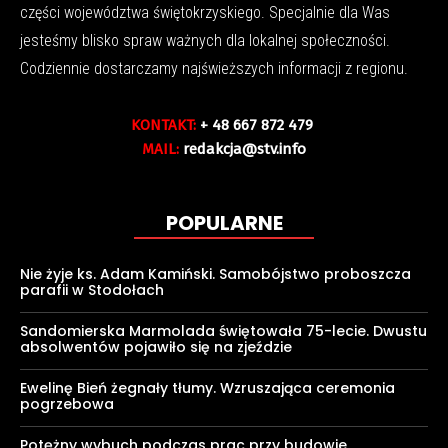
części województwa świętokrzyskiego. Specjalnie dla Was
jesteśmy blisko spraw ważnych dla lokalnej społeczności.
Codziennie dostarczamy najświeższych informacji z regionu.
KONTAKT:
+ 48 667 872 479
MAIL:
redakcja@stv.info
POPULARNE
Nie żyje ks. Adam Kamiński. Samobójstwo proboszcza
parafii w Stodołach
Sandomierska Marmolada świętowała 75-lecie. Dwustu
absolwentów pojawiło się na zjeździe
Ewelinę Bień żegnały tłumy. Wzruszająca ceremonia
pogrzebowa
Potężny wybuch podczas prac przy budowie