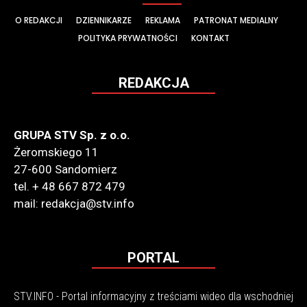
O REDAKCJI
DZIENNIKARZE
REKLAMA
PATRONAT MEDIALNY
POLITYKA PRYWATNOŚCI
KONTAKT
REDAKCJA
GRUPA STV Sp. z o.o.
Żeromskiego 11
27-600 Sandomierz
tel. + 48 667 872 479
mail: redakcja@stv.info
PORTAL
STV.INFO - Portal informacyjny z treściami wideo dla wschodniej