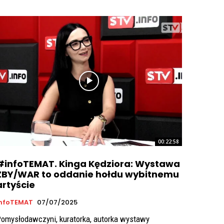
00:22:58
#infoTEMAT. Kinga Kędziora: Wystawa
ZBY/WAR to oddanie hołdu wybitnemu
artyście
InfoTEMAT
07/07/2025
omysłodawczyni, kuratorka, autorka wystawy