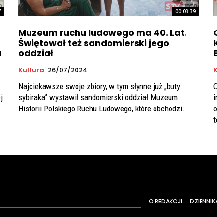
7
00:03:39
Muzeum ruchu ludowego ma 40. Lat.
Świętował też sandomierski jego
u
oddział
Kultura
26/07/2024
K
Najciekawsze swoje zbiory, w tym słynne już „buty
O
j
sybiraka” wystawił sandomierski oddział Muzeum
i
Historii Polskiego Ruchu Ludowego, które obchodzi...
o
t
O REDAKCJI
DZIENNIK