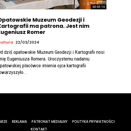
00:03:14
Opatowskie Muzeum Geodezji i
Kartografii ma patrona. Jest nim
Eugeniusz Romer
ultura
22/03/2024
d dziś opatowskie Muzeum Geodezji i Kartografii nosi
mię Eugeniusza Romera. Uroczystemu nadaniu
patowskiej placówce imienia ojca kartografii
owarzyszyło...
ARZE
REKLAMA
PATRONAT MEDIALNY
POLITYKA PRYWATNOŚCI
KONTAKT