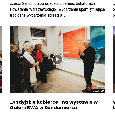
części Sandomierza uczczono pamięć bohaterach
„
Powstania Warszawskiego. Wydarzenie upamiętniające
o
tragiczne wydarzenia sprzed 81...
p
3
00:05:09
„Andyjskie kobierce” na wystawie w
Galerii BWA w Sandomierzu