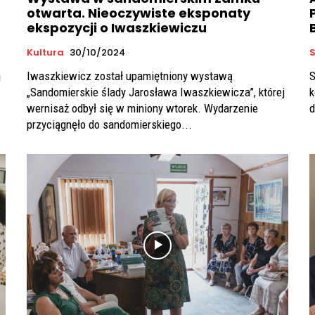
otwarta. Nieoczywiste eksponaty
ekspozycji o Iwaszkiewiczu
Kultura
30/10/2024
S
Iwaszkiewicz został upamiętniony wystawą
S
u
„Sandomierskie ślady Jarosława Iwaszkiewicza”, której
k
wernisaż odbył się w miniony wtorek. Wydarzenie
d
przyciągnęło do sandomierskiego...