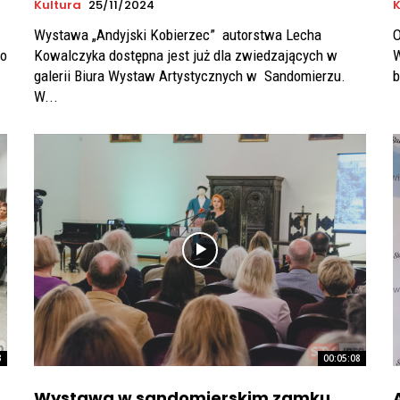
Kultura
25/11/2024
K
Wystawa „Andyjski Kobierzec” autorstwa Lecha
O
 o
Kowalczyka dostępna jest już dla zwiedzających w
W
galerii Biura Wystaw Artystycznych w Sandomierzu.
b
W...
3
00:05:08
Wystawa w sandomierskim zamku