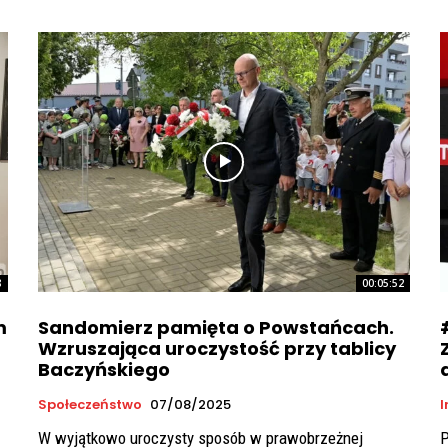
8
00:05:52
m
Sandomierz pamięta o Powstańcach.
Wzruszająca uroczystość przy tablicy
Baczyńskiego
Społeczeństwo
07/08/2025
W wyjątkowo uroczysty sposób w prawobrzeżnej
P