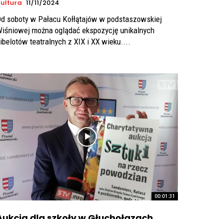
ultura
11/11/2024
d soboty w Pałacu Kołłątajów w podstaszowskiej
iśniowej można oglądać ekspozycję unikalnych
ibelotów teatralnych z XIX i XX wieku....
00:01:31
Aukcja dla szkoły w Głuchołazach.