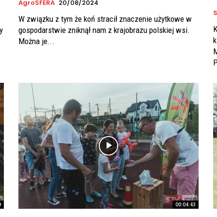
AgroSFERA
20/08/2024
S
W związku z tym że koń stracił znaczenie użytkowe w
K
y
gospodarstwie zniknął nam z krajobrazu polskiej wsi.
k
Można je...
M
P
9
00:04:43