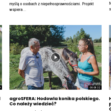
N
myślą o osobach z niepełnosprawnościami. Projekt
s
wspiera...
9
00:08:32
l
agroSFERA: Hodowla konika polskiego.
Co należy wiedzieć?