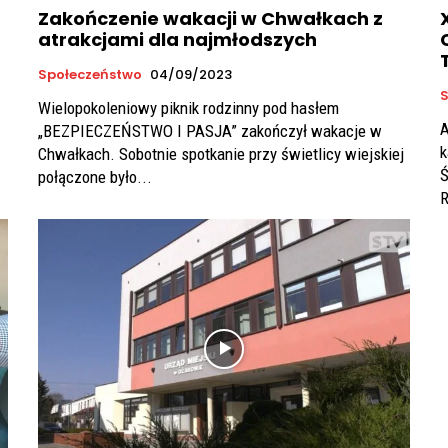
Zakończenie wakacji w Chwałkach z
atrakcjami dla najmłodszych
Społeczeństwo
04/09/2023
S
Wielopokoleniowy piknik rodzinny pod hasłem
A
„BEZPIECZEŃSTWO I PASJA” zakończył wakacje w
k
Chwałkach. Sobotnie spotkanie przy świetlicy wiejskiej
Ś
połączone było...
R