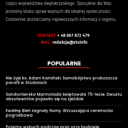
części województwa świętokrzyskiego. Specjalnie dla Was
jesteśmy blisko spraw ważnych dla lokalnej społeczności.
Codziennie dostarczamy najświeższych informacji z regionu.
KONTAKT:
+ 48 667 872 479
MAIL:
redakcja@stv.info
POPULARNE
Nie żyje ks. Adam Kamiński. Samobójstwo proboszcza
parafii w Stodołach
Sandomierska Marmolada świętowała 75-lecie. Dwustu
absolwentów pojawiło się na zjeździe
Ewelinę Bień żegnały tłumy. Wzruszająca ceremonia
pogrzebowa
Potężny wybuch podczas prac przy budowie