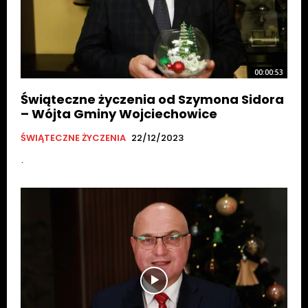
00:00:53
Świąteczne życzenia od Szymona Sidora
– Wójta Gminy Wojciechowice
ŚWIĄTECZNE ŻYCZENIA
22/12/2023
.