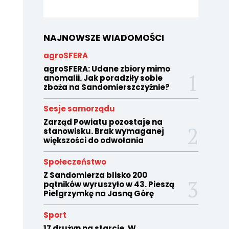
NAJNOWSZE WIADOMOŚCI
agroSFERA
agroSFERA: Udane zbiory mimo
anomalii. Jak poradziły sobie
zboża na Sandomierszczyźnie?
Sesje samorządu
Zarząd Powiatu pozostaje na
stanowisku. Brak wymaganej
większości do odwołania
Społeczeństwo
Z Sandomierza blisko 200
pątników wyruszyło w 43. Pieszą
Pielgrzymkę na Jasną Górę
Sport
17 drużyn na starcie. W