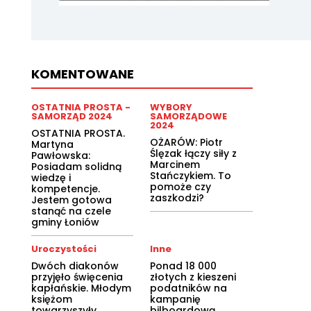
KOMENTOWANE
OSTATNIA PROSTA -
WYBORY
SAMORZĄD 2024
SAMORZĄDOWE
2024
OSTATNIA PROSTA.
OŻARÓW: Piotr
Martyna
Ślęzak łączy siły z
Pawłowska:
Marcinem
Posiadam solidną
Stańczykiem. To
wiedzę i
pomoże czy
kompetencje.
zaszkodzi?
Jestem gotowa
stanąć na czele
gminy Łoniów
Uroczystości
Inne
Dwóch diakonów
Ponad 18 000
przyjęło święcenia
złotych z kieszeni
kapłańskie. Młodym
podatników na
księżom
kampanię
towarzyszyły
bilboardową