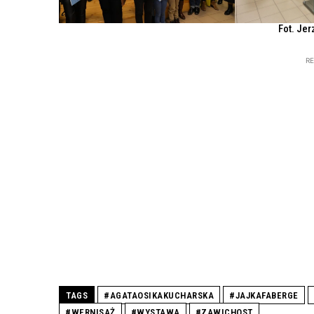
Fot. Jer
R
TAGS
#AGATAOSIKAKUCHARSKA
#JAJKAFABERGE
#WERNISAŻ
#WYSTAWA
#ZAWICHOST