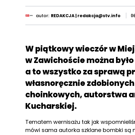
autor:
REDAKCJA | redakcja@stv.info
0
W piątkowy wieczór w Mie
w Zawichoście można było
a to wszystko za sprawą p
własnoręcznie zdobionych
choinkowych, autorstwa ar
Kucharskiej.
Tematem wernisażu tak jak wspomnieliś
mówi sama autorka szklane bombki są n