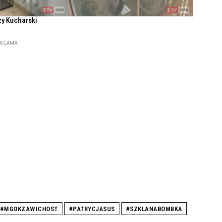
zy Kucharski
EKLAMA
#MGOKZAWICHOST
#PATRYCJASUS
#SZKLANABOMBKA