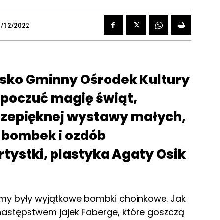
6/12/2022
jsko Gminny Ośrodek Kultury
 poczuć magię świąt,
rzepięknej wystawy małych,
 bombek i ozdób
tystki, plastyka Agaty Osik
my były wyjątkowe bombki choinkowe. Jak
astępstwem jajek Faberge, które goszczą