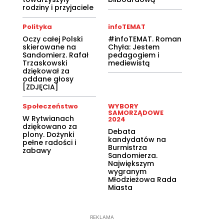
rodziny i przyjaciele
Polityka
infoTEMAT
Oczy całej Polski
#infoTEMAT. Roman
skierowane na
Chyła: Jestem
Sandomierz. Rafał
pedagogiem i
Trzaskowski
mediewistą
dziękował za
oddane głosy
[ZDJĘCIA]
Społeczeństwo
WYBORY
SAMORZĄDOWE
W Rytwianach
2024
dziękowano za
Debata
plony. Dożynki
kandydatów na
pełne radości i
Burmistrza
zabawy
Sandomierza.
Największym
wygranym
Młodzieżowa Rada
Miasta
REKLAMA