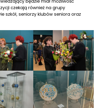
dwiedzający będzie miał możliwość
ycji czekają również na grupy
e szkół, seniorzy klubów seniora oraz