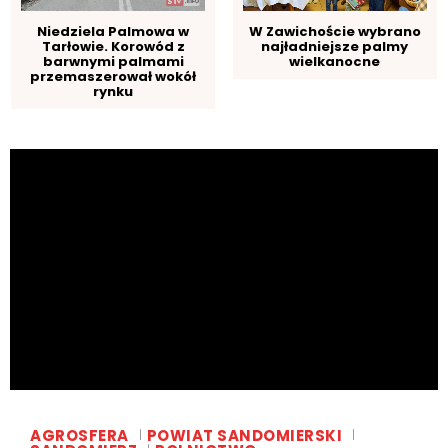
Niedziela Palmowa w
W Zawichoście wybrano
Tarłowie. Korowód z
najładniejsze palmy
barwnymi palmami
wielkanocne
przemaszerował wokół
rynku