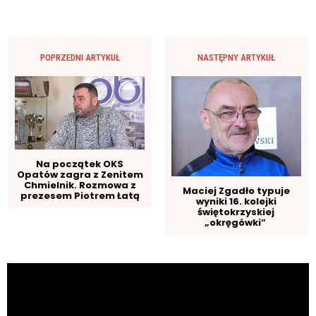
POPRZEDNI ARTYKUŁ
NASTĘPNY ARTYKUŁ
Na początek OKS
Opatów zagra z Zenitem
Chmielnik. Rozmowa z
Maciej Zgadło typuje
prezesem Piotrem Łatą
wyniki 16. kolejki
świętokrzyskiej
„okręgówki”