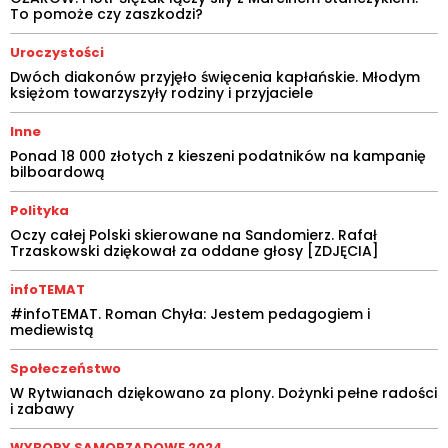
To pomoże czy zaszkodzi?
Uroczystości
Dwóch diakonów przyjęło święcenia kapłańskie. Młodym
księżom towarzyszyły rodziny i przyjaciele
Inne
Ponad 18 000 złotych z kieszeni podatników na kampanię
bilboardową
Polityka
Oczy całej Polski skierowane na Sandomierz. Rafał
Trzaskowski dziękował za oddane głosy [ZDJĘCIA]
infoTEMAT
#infoTEMAT. Roman Chyła: Jestem pedagogiem i
mediewistą
Społeczeństwo
W Rytwianach dziękowano za plony. Dożynki pełne radości
i zabawy
WYBORY SAMORZĄDOWE 2024