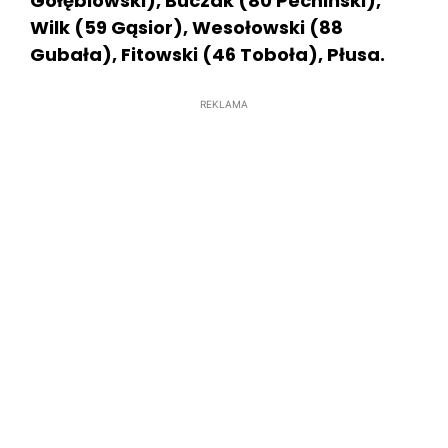
Gołębiowski), Buczak (80 Pechiński),
Wilk (59 Gąsior), Wesołowski (88
Gubała), Fitowski (46 Toboła), Płusa.
REKLAMA