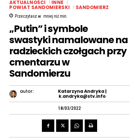
AKTUALNOŚCI
INNE
POWIAT SANDOMIERSKI
SANDOMIERZ
Przeczytasz w
mniej niż
min.
„Putin” i symbole
swastyki namalowane na
radzieckich czołgach przy
cmentarzu w
Sandomierzu
autor:
Katarzyna Andryka |
k.andryka@stv.info
18/03/2022