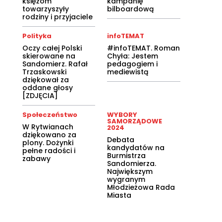
księżom
kampanię
towarzyszyły
bilboardową
rodziny i przyjaciele
Polityka
infoTEMAT
Oczy całej Polski
#infoTEMAT. Roman
skierowane na
Chyła: Jestem
Sandomierz. Rafał
pedagogiem i
Trzaskowski
mediewistą
dziękował za
oddane głosy
[ZDJĘCIA]
Społeczeństwo
WYBORY
SAMORZĄDOWE
W Rytwianach
2024
dziękowano za
Debata
plony. Dożynki
kandydatów na
pełne radości i
Burmistrza
zabawy
Sandomierza.
Największym
wygranym
Młodzieżowa Rada
Miasta