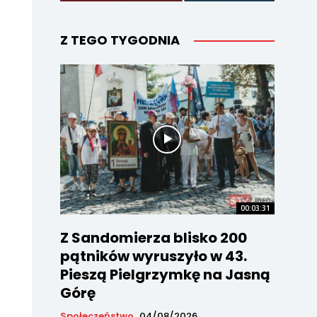
Z TEGO TYGODNIA
00:03:31
Z Sandomierza blisko 200
pątników wyruszyło w 43.
Pieszą Pielgrzymkę na Jasną
Górę
Społeczeństwo
04/08/2026