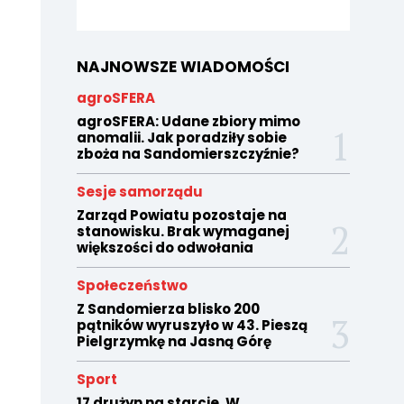
NAJNOWSZE WIADOMOŚCI
agroSFERA
agroSFERA: Udane zbiory mimo
anomalii. Jak poradziły sobie
zboża na Sandomierszczyźnie?
Sesje samorządu
Zarząd Powiatu pozostaje na
stanowisku. Brak wymaganej
większości do odwołania
Społeczeństwo
Z Sandomierza blisko 200
pątników wyruszyło w 43. Pieszą
Pielgrzymkę na Jasną Górę
Sport
17 drużyn na starcie. W