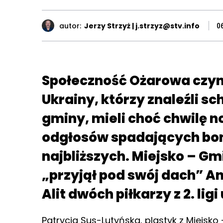
autor:
Jerzy Strzyż | j.strzyz@stv.info
0
Społeczność Ożarowa czyni
Ukrainy, którzy znaleźli sc
gminy, mieli choć chwilę n
odgłosów spadających bomb
najbliższych. Miejsko – G
„przyjął pod swój dach” A
Alit dwóch piłkarzy z 2. ligi
Patrycja Sus-Lutyńska, plastyk z Miejsk