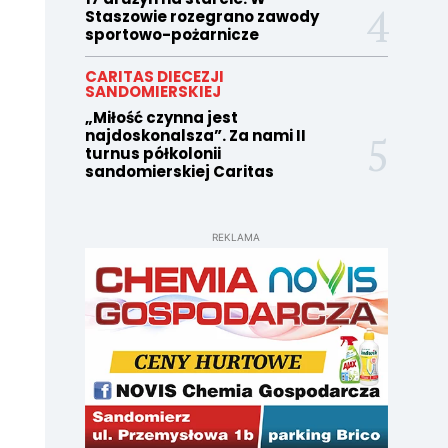
Staszowie rozegrano zawody
sportowo-pożarnicze
CARITAS DIECEZJI
SANDOMIERSKIEJ
„Miłość czynna jest
najdoskonalsza”. Za nami II
turnus półkolonii
sandomierskiej Caritas
REKLAMA