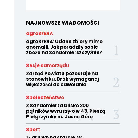
NAJNOWSZE WIADOMOŚCI
agroSFERA
agroSFERA: Udane zbiory mimo
anomalii. Jak poradziły sobie
zboża na Sandomierszczyźnie?
Sesje samorządu
Zarząd Powiatu pozostaje na
stanowisku. Brak wymaganej
większości do odwołania
Społeczeństwo
Z Sandomierza blisko 200
pątników wyruszyło w 43. Pieszą
Pielgrzymkę na Jasną Górę
Sport
17 drużyn na starcie. W