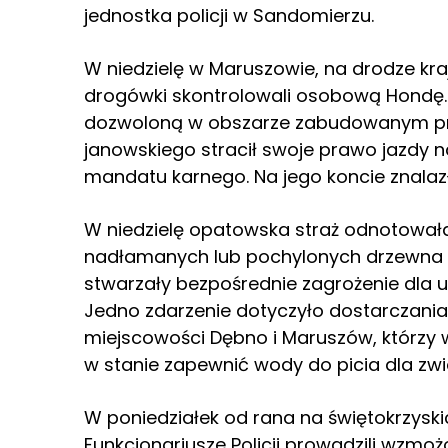
jednostka policji w Sandomierzu.
W niedzielę w Maruszowie, na drodze kra
drogówki skontrolowali osobową Hondę. K
dozwoloną w obszarze zabudowanym prę
janowskiego stracił swoje prawo jazdy na
mandatu karnego. Na jego koncie znalazł
W niedzielę opatowska straż odnotowała 
nadłamanych lub pochylonych drzewna t
stwarzały bezpośrednie zagrożenie dla 
Jedno zdarzenie dotyczyło dostarczani
miejscowości Dębno i Maruszów, którzy w
w stanie zapewnić wody do picia dla zw
W poniedziałek od rana na świętokrzyski
Funkcjonariusze Policji prowadzili wzmoż