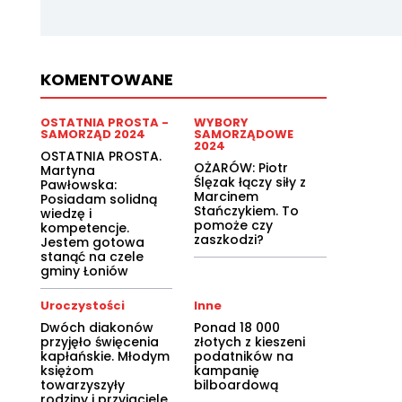
KOMENTOWANE
OSTATNIA PROSTA -
WYBORY
SAMORZĄD 2024
SAMORZĄDOWE
2024
OSTATNIA PROSTA.
OŻARÓW: Piotr
Martyna
Ślęzak łączy siły z
Pawłowska:
Marcinem
Posiadam solidną
Stańczykiem. To
wiedzę i
pomoże czy
kompetencje.
zaszkodzi?
Jestem gotowa
stanąć na czele
gminy Łoniów
Uroczystości
Inne
Dwóch diakonów
Ponad 18 000
przyjęło święcenia
złotych z kieszeni
kapłańskie. Młodym
podatników na
księżom
kampanię
towarzyszyły
bilboardową
rodziny i przyjaciele