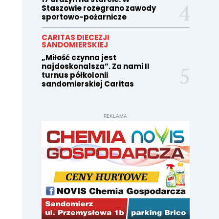
Staszowie rozegrano zawody
sportowo-pożarnicze
CARITAS DIECEZJI
SANDOMIERSKIEJ
„Miłość czynna jest
najdoskonalsza”. Za nami II
turnus półkolonii
sandomierskiej Caritas
REKLAMA