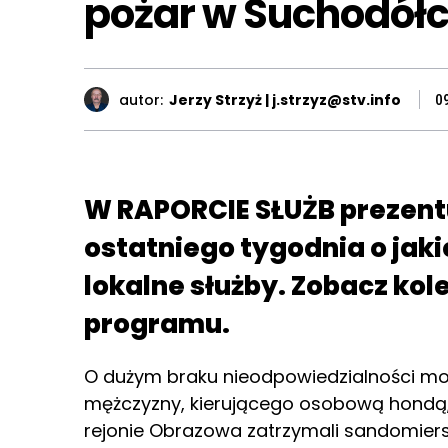
pożar w Suchodół
autor:
Jerzy Strzyż | j.strzyz@stv.info
0
W RAPORCIE SŁUŻB prezent
ostatniego tygodnia o jak
lokalne służby. Zobacz ko
programu.
O dużym braku nieodpowiedzialności m
mężczyzny, kierującego osobową hondą,
rejonie Obrazowa zatrzymali sandomiers