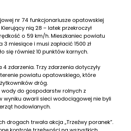
jowej nr 74 funkcjonariusze opatowskiej
ierujący nią 28 – latek przekroczył
dkość o 59 km/h. Mieszkaniec powiatu
 3 miesiące i musi zapłacić 1500 zł
o się również 10 punktów karnych.
4 zdarzenia. Trzy zdarzenia dotyczyły
erenie powiatu opatowskiego, które
użytkowników dróg.
a wody do gospodarstw rolnych z
 wyniku awarii sieci wodociągowej nie byli
ierząt hodowlanych.
ch drogach trwała akcja „Trzeźwy poranek”.
one kontrole trzeźwości na wszystkich