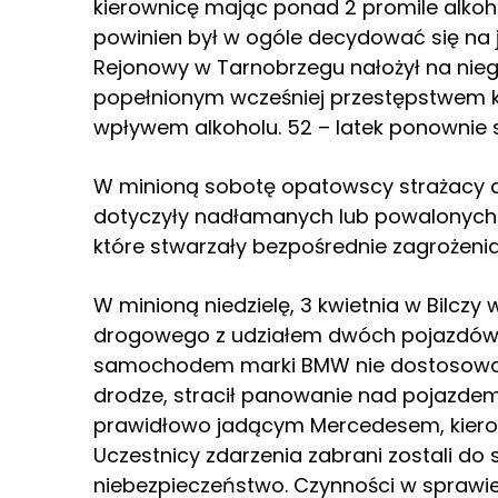
kierownicę mając ponad 2 promile alkoh
powinien był w ogóle decydować się n
Rejonowy w Tarnobrzegu nałożył na nie
popełnionym wcześniej przestępstwe
wpływem alkoholu. 52 – latek ponownie 
W minioną sobotę opatowscy strażacy o
dotyczyły nadłamanych lub powalonych 
które stwarzały bezpośrednie zagrożeni
W minioną niedzielę, 3 kwietnia w Bilcz
drogowego z udziałem dwóch pojazdów. J
samochodem marki BMW nie dostosował
drodze, stracił panowanie nad pojazdem
prawidłowo jadącym Mercedesem, kiero
Uczestnicy zdarzenia zabrani zostali do s
niebezpieczeństwo. Czynności w sprawie