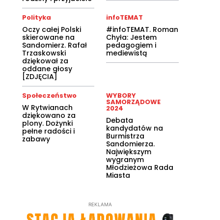
Polityka
infoTEMAT
Oczy całej Polski
#infoTEMAT. Roman
skierowane na
Chyła: Jestem
Sandomierz. Rafał
pedagogiem i
Trzaskowski
mediewistą
dziękował za
oddane głosy
[ZDJĘCIA]
Społeczeństwo
WYBORY
SAMORZĄDOWE
W Rytwianach
2024
dziękowano za
Debata
plony. Dożynki
kandydatów na
pełne radości i
Burmistrza
zabawy
Sandomierza.
Największym
wygranym
Młodzieżowa Rada
Miasta
REKLAMA