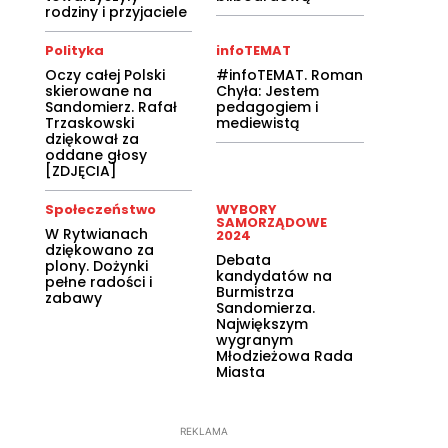
rodziny i przyjaciele
Polityka
infoTEMAT
Oczy całej Polski
#infoTEMAT. Roman
skierowane na
Chyła: Jestem
Sandomierz. Rafał
pedagogiem i
Trzaskowski
mediewistą
dziękował za
oddane głosy
[ZDJĘCIA]
Społeczeństwo
WYBORY
SAMORZĄDOWE
W Rytwianach
2024
dziękowano za
Debata
plony. Dożynki
kandydatów na
pełne radości i
Burmistrza
zabawy
Sandomierza.
Największym
wygranym
Młodzieżowa Rada
Miasta
REKLAMA