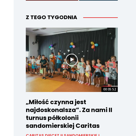
Z TEGO TYGODNIA
00:05:52
„Miłość czynna jest
najdoskonalsza”. Za nami II
turnus półkolonii
sandomierskiej Caritas
CARITAS DIECEZJI SANDOMIERSKIEJ