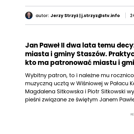
autor:
Jerzy Strzyż | j.strzyz@stv.info
2
Jan Paweł II dwa lata temu decy
miasta i gminy Staszów. Prakty
kto ma patronować miastu i gm
Wybitny patron, to i należne mu roczni
muzyczną ucztą w Wiśniowej w Pałacu Koł
Magdalena Sitkowska i Piotr Sitkowski w
pieśni związane ze świętym Janem Pawłe
R