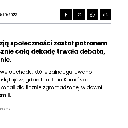
4/10/2023
zją społeczności został patronem
cznie całą dekadę trwała debata,
inie.
cowe obchody, które zainaugurowano
łątajów, gdzie trio Julia Kamińska,
ykonali dla licznie zgromadzonej widowni
m II.
EKLAMA