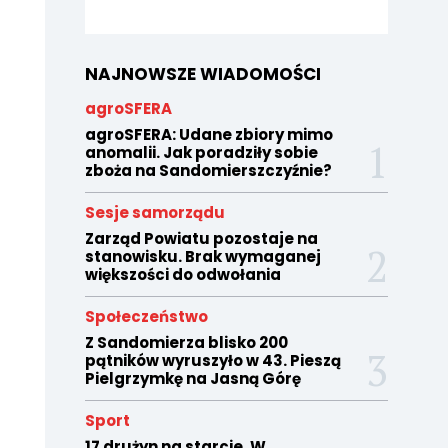
NAJNOWSZE WIADOMOŚCI
agroSFERA
agroSFERA: Udane zbiory mimo
anomalii. Jak poradziły sobie
zboża na Sandomierszczyźnie?
Sesje samorządu
Zarząd Powiatu pozostaje na
stanowisku. Brak wymaganej
większości do odwołania
Społeczeństwo
Z Sandomierza blisko 200
pątników wyruszyło w 43. Pieszą
Pielgrzymkę na Jasną Górę
Sport
17 drużyn na starcie. W