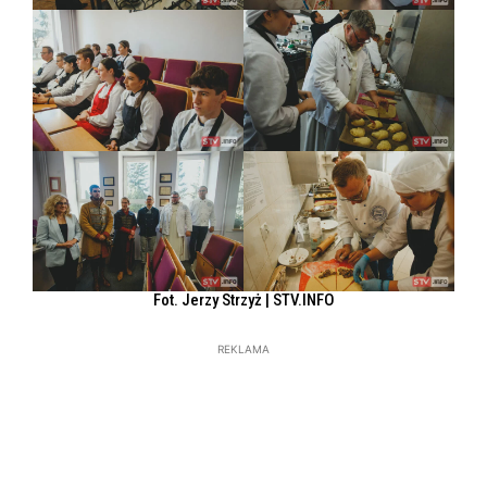
Fot. Jerzy Strzyż | STV.INFO
REKLAMA