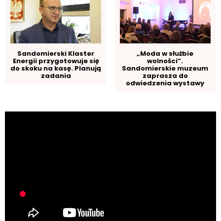
Sandomierski Klaster
„Moda w służbie
Energii przygotowuje się
wolności”.
do skoku na kasę. Planują
Sandomierskie muzeum
zadania
zaprasza do
odwiedzenia wystawy