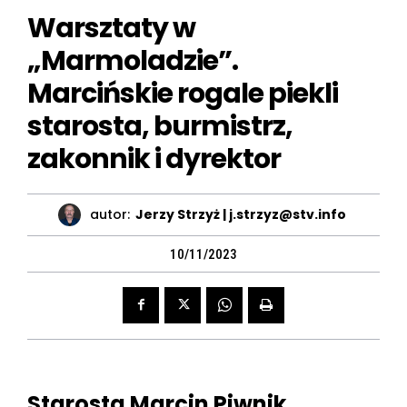
Warsztaty w
„Marmoladzie”.
Marcińskie rogale piekli
starosta, burmistrz,
zakonnik i dyrektor
autor:
Jerzy Strzyż | j.strzyz@stv.info
10/11/2023
Starosta Marcin Piwnik,