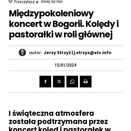
Przeczytasz w
mniej niż
min.
Międzypokoleniowy
koncert w Bogorii. Kolędy i
pastorałki w roli głównej
autor:
Jerzy Strzyż | j.strzyz@stv.info
15/01/2024
I świąteczna atmosfera
została podtrzymana przez
koncert kolęd i pastorałek w