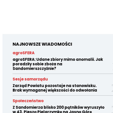
NAJNOWSZE WIADOMOŚCI
agroSFERA
agroSFERA: Udane zbiory mimo anomalii. Jak
poradziły sobie zboża na
Sandomierszczyźnie?
Sesje samorządu
Zarząd Powiatu pozostaje na stanowisku.
Brak wymaganej większości do odwołania
Społeczeństwo
Z Sandomierza blisko 200 pątników wyruszyło
w 43. Pieszą Pielgrzymkę na Jasną Górę