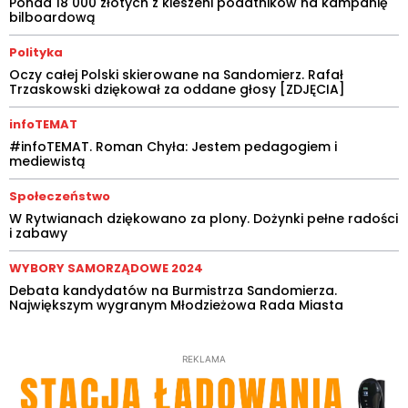
Ponad 18 000 złotych z kieszeni podatników na kampanię
bilboardową
Polityka
Oczy całej Polski skierowane na Sandomierz. Rafał
Trzaskowski dziękował za oddane głosy [ZDJĘCIA]
infoTEMAT
#infoTEMAT. Roman Chyła: Jestem pedagogiem i
mediewistą
Społeczeństwo
W Rytwianach dziękowano za plony. Dożynki pełne radości
i zabawy
WYBORY SAMORZĄDOWE 2024
Debata kandydatów na Burmistrza Sandomierza.
Największym wygranym Młodzieżowa Rada Miasta
REKLAMA