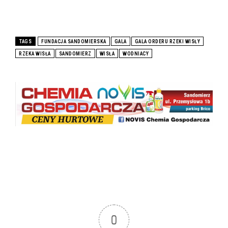
TAGS
FUNDACJA SANDOMIERSKA
GALA
GALA ORDERU RZEKI WISŁY
RZEKA WISŁA
SANDOMIERZ
WISŁA
WODNIACY
0