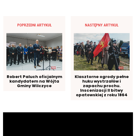
POPRZEDNI ARTYKUŁ
NASTĘPNY ARTYKUŁ
Robert Paluch oficjalnym
Klasztorne ogrody pełne
kandydatem na Wójta
huku wystrzałów i
Gminy Wilczyce
zapachu prochu.
Inscenizacji II bitwy
opatowskiej z roku 1864