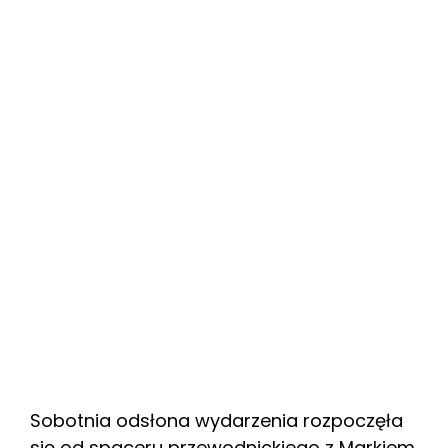
Sobotnia odsłona wydarzenia rozpoczęła
się od spaceru przewodnickiego z Markiem