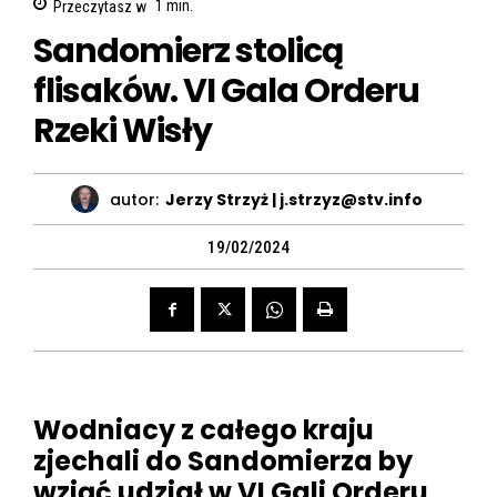
Przeczytasz w
1
min.
Sandomierz stolicą
flisaków. VI Gala Orderu
Rzeki Wisły
autor:
Jerzy Strzyż | j.strzyz@stv.info
19/02/2024
Wodniacy z całego kraju
zjechali do Sandomierza by
wziąć udział w VI Gali Orderu