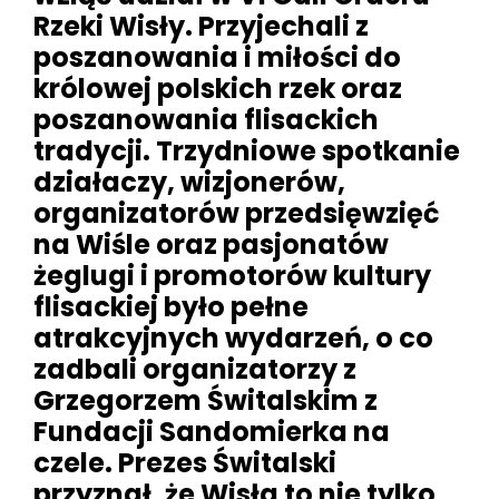
Rzeki Wisły. Przyjechali z
poszanowania i miłości do
królowej polskich rzek oraz
poszanowania flisackich
tradycji. Trzydniowe spotkanie
działaczy, wizjonerów,
organizatorów przedsięwzięć
na Wiśle oraz pasjonatów
żeglugi i promotorów kultury
flisackiej było pełne
atrakcyjnych wydarzeń, o co
zadbali organizatorzy z
Grzegorzem Świtalskim z
Fundacji Sandomierka na
czele. Prezes Świtalski
przyznał, że Wisła to nie tylko