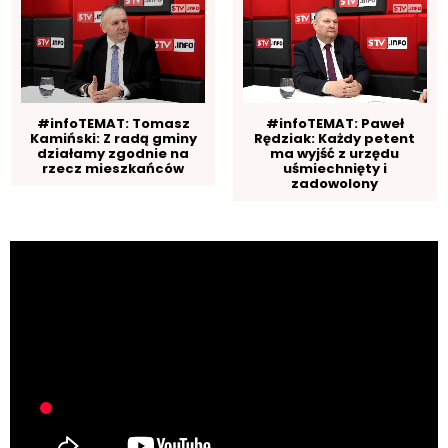
#infoTEMAT: Tomasz
#infoTEMAT: Paweł
Kamiński: Z radą gminy
Rędziak: Każdy petent
działamy zgodnie na
ma wyjść z urzędu
rzecz mieszkańców
uśmiechnięty i
zadowolony