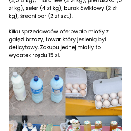
(2,5 zł kg), marchew (2 zł kg), pietruszka (5
zł kg), seler (4 zł kg), burak ćwikłowy (2 zł
kg), średni por (2 zł szt.).
Kilku sprzedawców oferowało miotły z
gałęzi brzozy, towar który jesienią był
deficytowy. Zakupu jednej miotły to
wydatek rzędu 15 zł.