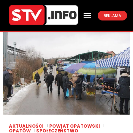
REKLAMA
AKTUALNOŚCI
POWIAT OPATOWSKI
OPATÓW
SPOŁECZEŃSTWO