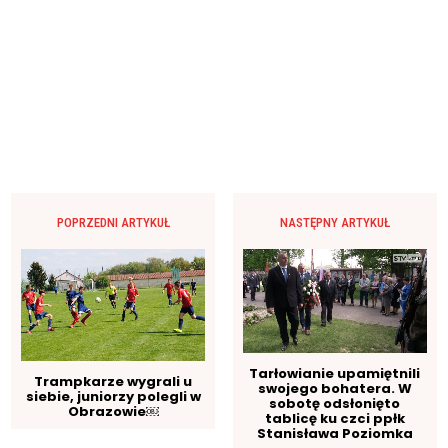
POPRZEDNI ARTYKUŁ
NASTĘPNY ARTYKUŁ
Tarłowianie upamiętnili
Trampkarze wygrali u
swojego bohatera. W
siebie, juniorzy polegli w
sobotę odsłonięto
Obrazowie￼
tablicę ku czci ppłk
Stanisława Poziomka