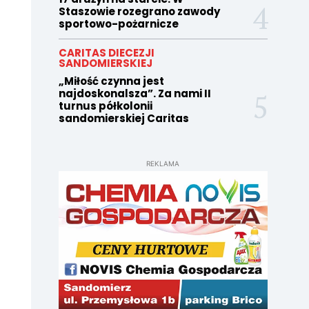
Staszowie rozegrano zawody
sportowo-pożarnicze
CARITAS DIECEZJI
SANDOMIERSKIEJ
„Miłość czynna jest
najdoskonalsza”. Za nami II
turnus półkolonii
sandomierskiej Caritas
REKLAMA