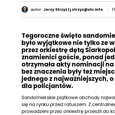
autor:
Jerzy Strzyż | j.strzyz@stv.info
1
Tegoroczne święto sandomiers
było wyjątkowe nie tylko ze 
przez orkiestrę dętą Siarkopol
znamienici goście, ponad j
otrzymała akty nominacji na 
bez znaczenia były też miejs
jednego z najważniejszych, o 
dla policjantów.
Sandomierskie piątkowe obchody najważn
się na rynku przed ratuszem. Z centraln
prowadzeni przez orkiestrę przeszli do k