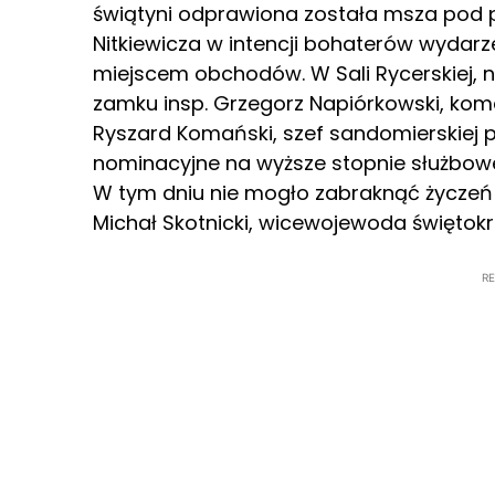
świątyni odprawiona została msza pod 
Nitkiewicza w intencji bohaterów wydarz
miejscem obchodów. W Sali Rycerskiej, n
zamku insp. Grzegorz Napiórkowski, komen
Ryszard Komański, szef sandomierskiej po
nominacyjne na wyższe stopnie służbow
W tym dniu nie mogło zabraknąć życzeń i 
Michał Skotnicki, wicewojewoda świętokr
R