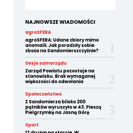
NAJNOWSZE WIADOMOŚCI
agroSFERA
agroSFERA: Udane zbiory mimo
anomalii. Jak poradziły sobie
zboża na Sandomierszczyźnie?
Sesje samorządu
Zarząd Powiatu pozostaje na
stanowisku. Brak wymaganej
większości do odwołania
Społeczeństwo
Z Sandomierza blisko 200
pątników wyruszyło w 43. Pieszą
Pielgrzymkę na Jasną Górę
Sport
17 drużyn na starcie. W