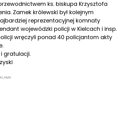
przewodnictwem ks. biskupa Krzysztofa
enia. Zamek królewski był kolejnym
ajbardziej reprezentacyjnej komnaty
dant wojewódzki policji w Kielcach i insp.
licji wręczyli ponad 40 policjantom akty
e.
gratulacji.
zyski
EKLAMA