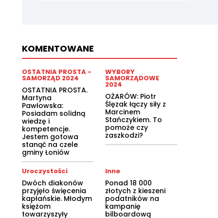
KOMENTOWANE
OSTATNIA PROSTA -
WYBORY
SAMORZĄD 2024
SAMORZĄDOWE
2024
OSTATNIA PROSTA.
OŻARÓW: Piotr
Martyna
Ślęzak łączy siły z
Pawłowska:
Marcinem
Posiadam solidną
Stańczykiem. To
wiedzę i
pomoże czy
kompetencje.
zaszkodzi?
Jestem gotowa
stanąć na czele
gminy Łoniów
Uroczystości
Inne
Dwóch diakonów
Ponad 18 000
przyjęło święcenia
złotych z kieszeni
kapłańskie. Młodym
podatników na
księżom
kampanię
towarzyszyły
bilboardową