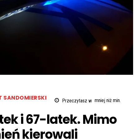
T SANDOMIERSKI
Przeczytasz w
mniej niż
min.
ek i 67-latek. Mimo
ień kierowali