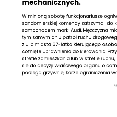
mechanicznych.
W minioną sobotę funkcjonariusze ogni
sandomierskiej komendy zatrzymali do k
samochodem marki Audi. Mężczyzna miał
tym samym dniu patrol ruchu drogowego 
z ulic miasta 67-latka kierującego osob
cofnięte uprawnienia do kierowania. Prz
strefie zamieszkania lub w strefie ruchu
się do decyzji właściwego organu o cof
podlega grzywnie, karze ograniczenia wo
R