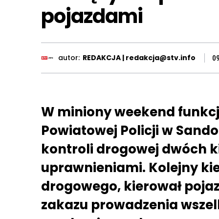
pojazdami
autor:
REDAKCJA | redakcja@stv.info
0
W miniony weekend funkc
Powiatowej Policji w Sand
kontroli drogowej dwóch k
uprawnieniami. Kolejny kie
drogowego, kierował poj
zakazu prowadzenia wszel