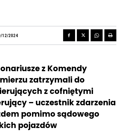
9/12/2024
jonariusze z Komendy
omierzu zatrzymali do
ierujących z cofniętymi
rujący – uczestnik zdarzenia
azdem pomimo sądowego
kich pojazdów