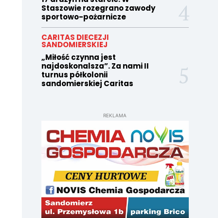
Staszowie rozegrano zawody
sportowo-pożarnicze
CARITAS DIECEZJI
SANDOMIERSKIEJ
„Miłość czynna jest
najdoskonalsza”. Za nami II
turnus półkolonii
sandomierskiej Caritas
REKLAMA