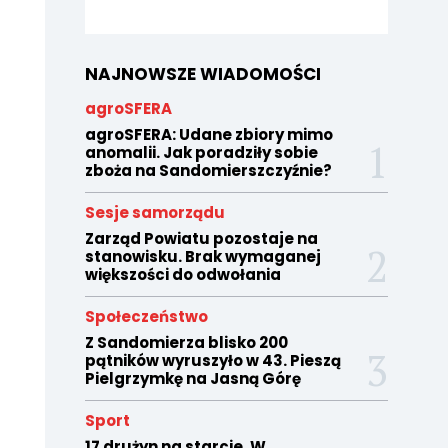
NAJNOWSZE WIADOMOŚCI
agroSFERA
agroSFERA: Udane zbiory mimo
anomalii. Jak poradziły sobie
zboża na Sandomierszczyźnie?
Sesje samorządu
Zarząd Powiatu pozostaje na
stanowisku. Brak wymaganej
większości do odwołania
Społeczeństwo
Z Sandomierza blisko 200
pątników wyruszyło w 43. Pieszą
Pielgrzymkę na Jasną Górę
Sport
17 drużyn na starcie. W