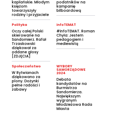
kapłańskie. Młodym
podatników na
księżom
kampanię
towarzyszyły
bilboardową
rodziny i przyjaciele
Polityka
infoTEMAT
Oczy całej Polski
#infoTEMAT. Roman
skierowane na
Chyła: Jestem
Sandomierz. Rafał
pedagogiem i
Trzaskowski
mediewistą
dziękował za
oddane głosy
[ZDJĘCIA]
Społeczeństwo
WYBORY
SAMORZĄDOWE
W Rytwianach
2024
dziękowano za
Debata
plony. Dożynki
kandydatów na
pełne radości i
Burmistrza
zabawy
Sandomierza.
Największym
wygranym
Młodzieżowa Rada
Miasta