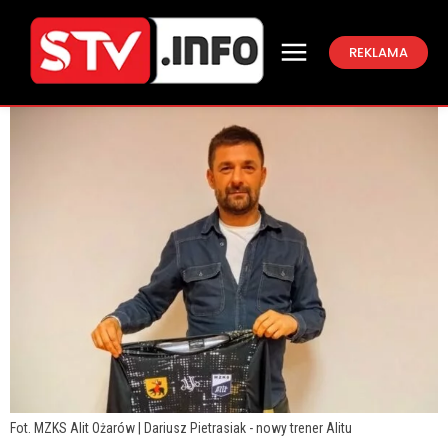
REKLAMA
Fot. MZKS Alit Ożarów | Dariusz Pietrasiak - nowy trener Alitu