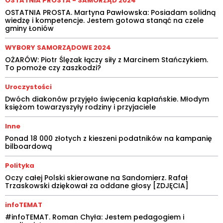
OSTATNIA PROSTA - SAMORZĄD 2024
OSTATNIA PROSTA. Martyna Pawłowska: Posiadam solidną
wiedzę i kompetencje. Jestem gotowa stanąć na czele
gminy Łoniów
WYBORY SAMORZĄDOWE 2024
OŻARÓW: Piotr Ślęzak łączy siły z Marcinem Stańczykiem.
To pomoże czy zaszkodzi?
Uroczystości
Dwóch diakonów przyjęło święcenia kapłańskie. Młodym
księżom towarzyszyły rodziny i przyjaciele
Inne
Ponad 18 000 złotych z kieszeni podatników na kampanię
bilboardową
Polityka
Oczy całej Polski skierowane na Sandomierz. Rafał
Trzaskowski dziękował za oddane głosy [ZDJĘCIA]
infoTEMAT
#infoTEMAT. Roman Chyła: Jestem pedagogiem i