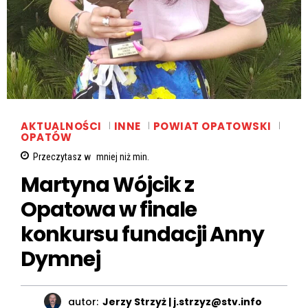
AKTUALNOŚCI
INNE
POWIAT OPATOWSKI
OPATÓW
Przeczytasz w
mniej niż
min.
Martyna Wójcik z
Opatowa w finale
konkursu fundacji Anny
Dymnej
autor:
Jerzy Strzyż | j.strzyz@stv.info