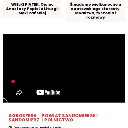
WIELKI PIĄTEK. Ojciec
Śniadanie wielkanocne u
Anastazy Popiel o Liturgii
opatowskiego starosty.
Męki Pańskiej
Modlitwa, życzenia i
rozmowy