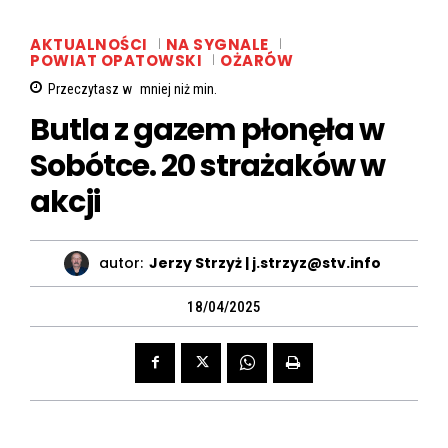
AKTUALNOŚCI
NA SYGNALE
POWIAT OPATOWSKI
OŻARÓW
Przeczytasz w
mniej niż
min.
Butla z gazem płonęła w
Sobótce. 20 strażaków w
akcji
autor:
Jerzy Strzyż | j.strzyz@stv.info
18/04/2025