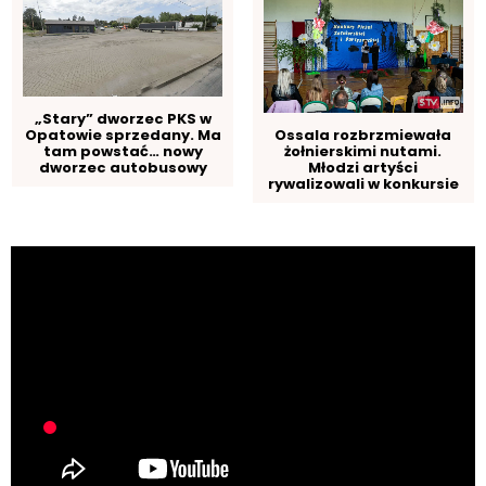
„Stary” dworzec PKS w
Ossala rozbrzmiewała
Opatowie sprzedany. Ma
żołnierskimi nutami.
tam powstać… nowy
Młodzi artyści
dworzec autobusowy
rywalizowali w konkursie