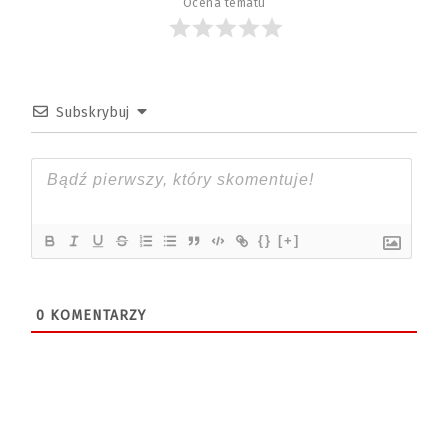
Ocena tematu
Subskrybuj
{}
[+]
0
KOMENTARZY