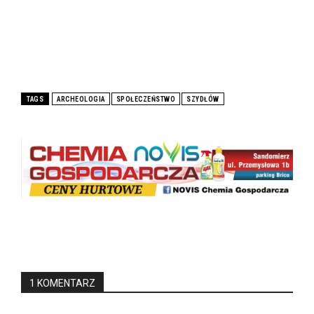
TAGS
ARCHEOLOGIA
SPOŁECZEŃSTWO
SZYDŁÓW
1 KOMENTARZ