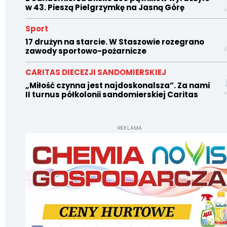
w 43. Pieszą Pielgrzymkę na Jasną Górę
Sport
17 drużyn na starcie. W Staszowie rozegrano
zawody sportowo-pożarnicze
CARITAS DIECEZJI SANDOMIERSKIEJ
„Miłość czynna jest najdoskonalsza”. Za nami
II turnus półkolonii sandomierskiej Caritas
REKLAMA