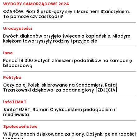
WYBORY SAMORZĄDOWE 2024
OŻARÓW: Piotr Ślęzak łączy siły z Marcinem Stańczykiem.
To pomoże czy zaszkodzi?
Uroczystości
Dwóch diakonów przyjęło święcenia kapłańskie. Młodym
księżom towarzyszyły rodziny i przyjaciele
Inne
Ponad 18 000 złotych z kieszeni podatników na kampanię
bilboardową
Polityka
Oczy całej Polski skierowane na Sandomierz. Rafał
Trzaskowski dziękował za oddane głosy [ZDJĘCIA]
infoTEMAT
#infoTEMAT. Roman Chyła: Jestem pedagogiem i
mediewistą
Społeczeństwo
W Rytwianach dziękowano za plony. Dożynki pełne radości
i zabawy