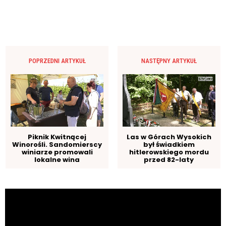
POPRZEDNI ARTYKUŁ
NASTĘPNY ARTYKUŁ
Piknik Kwitnącej
Las w Górach Wysokich
Winorośli. Sandomierscy
był świadkiem
winiarze promowali
hitlerowskiego mordu
lokalne wina
przed 82-laty