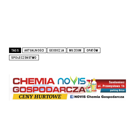
TAGS
AKTUALNOŚCI
GEODEZJA
MUZEUM
OPATÓW
SPOŁECZEŃSTWO