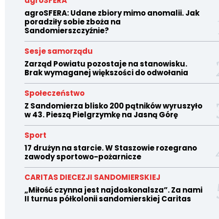
agroSFERA
agroSFERA: Udane zbiory mimo anomalii. Jak
poradziły sobie zboża na
Sandomierszczyźnie?
Sesje samorządu
Zarząd Powiatu pozostaje na stanowisku.
Brak wymaganej większości do odwołania
Społeczeństwo
Z Sandomierza blisko 200 pątników wyruszyło
w 43. Pieszą Pielgrzymkę na Jasną Górę
Sport
17 drużyn na starcie. W Staszowie rozegrano
zawody sportowo-pożarnicze
CARITAS DIECEZJI SANDOMIERSKIEJ
„Miłość czynna jest najdoskonalsza”. Za nami
II turnus półkolonii sandomierskiej Caritas