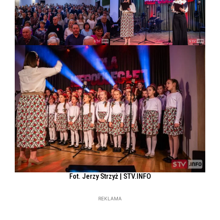
Fot. Jerzy Strzyż | STV.INFO
REKLAMA