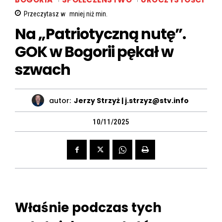
Przeczytasz w
mniej niż
min.
Na „Patriotyczną nutę”.
GOK w Bogorii pękał w
szwach
autor:
Jerzy Strzyż | j.strzyz@stv.info
10/11/2025
Właśnie podczas tych