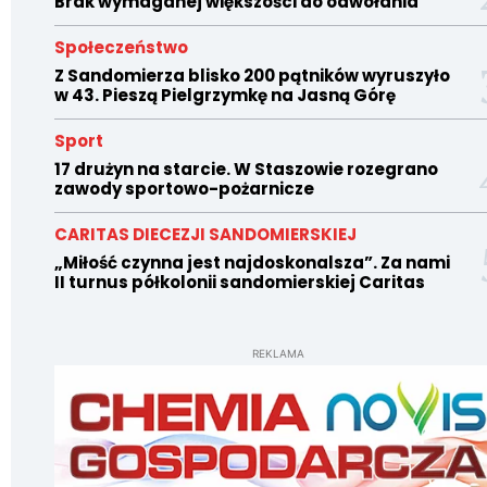
Brak wymaganej większości do odwołania
Społeczeństwo
Z Sandomierza blisko 200 pątników wyruszyło
w 43. Pieszą Pielgrzymkę na Jasną Górę
Sport
17 drużyn na starcie. W Staszowie rozegrano
zawody sportowo-pożarnicze
CARITAS DIECEZJI SANDOMIERSKIEJ
„Miłość czynna jest najdoskonalsza”. Za nami
II turnus półkolonii sandomierskiej Caritas
REKLAMA