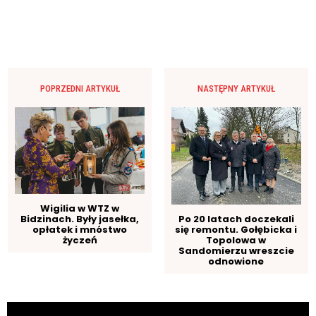
POPRZEDNI ARTYKUŁ
NASTĘPNY ARTYKUŁ
Wigilia w WTZ w
Bidzinach. Były jasełka,
Po 20 latach doczekali
opłatek i mnóstwo
się remontu. Gołębicka i
życzeń
Topolowa w
Sandomierzu wreszcie
odnowione