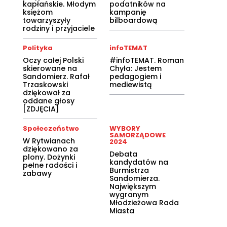
kapłańskie. Młodym
podatników na
księżom
kampanię
towarzyszyły
bilboardową
rodziny i przyjaciele
Polityka
infoTEMAT
Oczy całej Polski
#infoTEMAT. Roman
skierowane na
Chyła: Jestem
Sandomierz. Rafał
pedagogiem i
Trzaskowski
mediewistą
dziękował za
oddane głosy
[ZDJĘCIA]
Społeczeństwo
WYBORY
SAMORZĄDOWE
W Rytwianach
2024
dziękowano za
Debata
plony. Dożynki
kandydatów na
pełne radości i
Burmistrza
zabawy
Sandomierza.
Największym
wygranym
Młodzieżowa Rada
Miasta