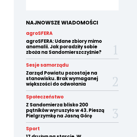
NAJNOWSZE WIADOMOŚCI
agroSFERA
agroSFERA: Udane zbiory mimo
anomalii. Jak poradziły sobie
zboża na Sandomierszczyźnie?
Sesje samorządu
Zarząd Powiatu pozostaje na
stanowisku. Brak wymaganej
większości do odwołania
Społeczeństwo
Z Sandomierza blisko 200
pątników wyruszyło w 43. Pieszą
Pielgrzymkę na Jasną Górę
Sport
17 drużyn na starcie. W