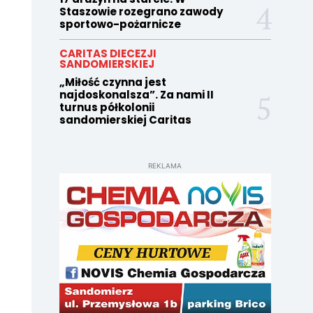
Staszowie rozegrano zawody
sportowo-pożarnicze
CARITAS DIECEZJI
SANDOMIERSKIEJ
„Miłość czynna jest
najdoskonalsza”. Za nami II
turnus półkolonii
sandomierskiej Caritas
REKLAMA