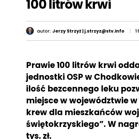
100 litrów krwi
autor:
Jerzy Strzyż | j.strzyz@stv.info
1
Prawie 100 litrów krwi odd
jednostki OSP w Chodkowie
ilość bezcennego leku pozwo
miejsce w województwie w
krew dla mieszkańców wo
świętokrzyskiego”. W nagr
tys. zł.