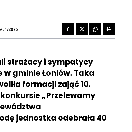
6/01/2026
ali strażacy i sympatycy
 w gminie Łoniów. Taka
liła formacji zająć 10.
 konkursie „Przelewamy
jewództwa
odę jednostka odebrała 40