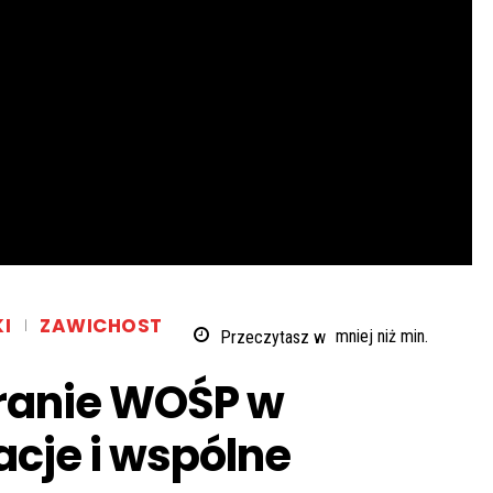
I
ZAWICHOST
Przeczytasz w
mniej niż
min.
granie WOŚP w
acje i wspólne