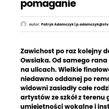
pomaganie
autor:
Patryk Adamczyk | p.adamczyk@stv.
Zawichost po raz kolejny d
Owsiaka. Od samego rana 
na ulicach. Wielkie finało
niedawno oddanej po remo
widowni zasiadły całe rod
artystów ze szkół z terenu
umiejętności wokalne i ins