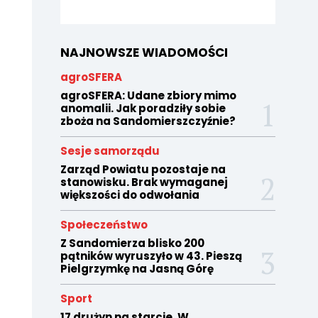
NAJNOWSZE WIADOMOŚCI
agroSFERA
agroSFERA: Udane zbiory mimo
anomalii. Jak poradziły sobie
zboża na Sandomierszczyźnie?
Sesje samorządu
Zarząd Powiatu pozostaje na
stanowisku. Brak wymaganej
większości do odwołania
Społeczeństwo
Z Sandomierza blisko 200
pątników wyruszyło w 43. Pieszą
Pielgrzymkę na Jasną Górę
Sport
17 drużyn na starcie. W