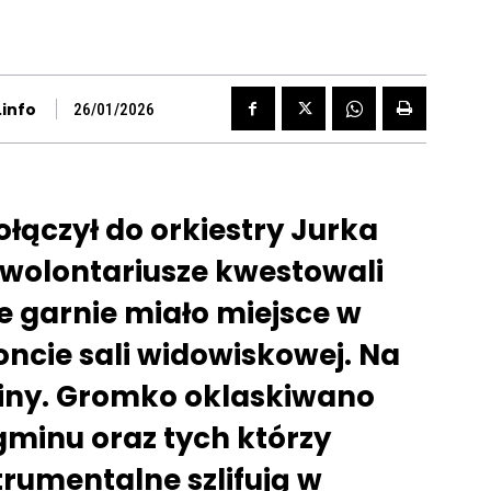
info
26/01/2026
ołączył do orkiestry Jurka
wolontariusze kwestowali
we garnie miało miejsce w
ncie sali widowiskowej. Na
ziny. Gromko oklaskiwano
 gminu oraz tych którzy
trumentalne szlifują w