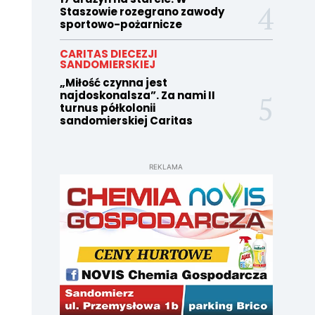
Staszowie rozegrano zawody
sportowo-pożarnicze
CARITAS DIECEZJI
SANDOMIERSKIEJ
„Miłość czynna jest
najdoskonalsza”. Za nami II
turnus półkolonii
sandomierskiej Caritas
REKLAMA