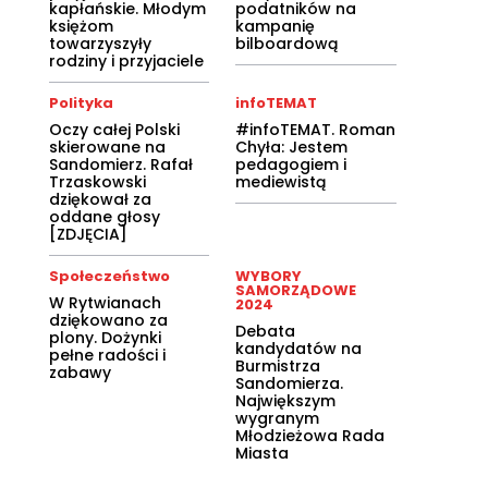
kapłańskie. Młodym
podatników na
księżom
kampanię
towarzyszyły
bilboardową
rodziny i przyjaciele
Polityka
infoTEMAT
Oczy całej Polski
#infoTEMAT. Roman
skierowane na
Chyła: Jestem
Sandomierz. Rafał
pedagogiem i
Trzaskowski
mediewistą
dziękował za
oddane głosy
[ZDJĘCIA]
Społeczeństwo
WYBORY
SAMORZĄDOWE
W Rytwianach
2024
dziękowano za
Debata
plony. Dożynki
kandydatów na
pełne radości i
Burmistrza
zabawy
Sandomierza.
Największym
wygranym
Młodzieżowa Rada
Miasta