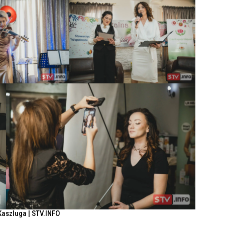
Kaszluga | STV.INFO