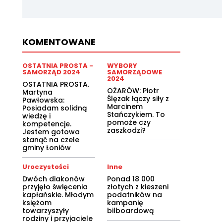
KOMENTOWANE
OSTATNIA PROSTA -
WYBORY
SAMORZĄD 2024
SAMORZĄDOWE
2024
OSTATNIA PROSTA.
OŻARÓW: Piotr
Martyna
Ślęzak łączy siły z
Pawłowska:
Marcinem
Posiadam solidną
Stańczykiem. To
wiedzę i
pomoże czy
kompetencje.
zaszkodzi?
Jestem gotowa
stanąć na czele
gminy Łoniów
Uroczystości
Inne
Dwóch diakonów
Ponad 18 000
przyjęło święcenia
złotych z kieszeni
kapłańskie. Młodym
podatników na
księżom
kampanię
towarzyszyły
bilboardową
rodziny i przyjaciele