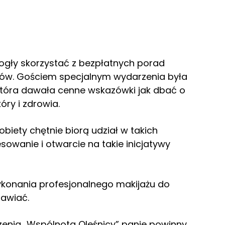
 mogły skorzystać z bezpłatnych porad
rów. Gościem specjalnym wydarzenia była
tóra dawała cenne wskazówki jak dbać o
óry i zdrowia.
obiety chętnie biorą udział w takich
sowanie i otwarcie na takie inicjatywy
 wykonania profesjonalnego makijażu do
mawiać.
enia „Wspólnota Oleśnicy” panie powinny