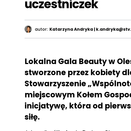
uczestniczek
autor:
Katarzyna Andryka | k.andryka@stv.
Lokalna Gala Beauty w Ole
stworzone przez kobiety dl
Stowarzyszenie „Wspólnota
miejscowym Kołem Gospody
inicjatywę, która od pierw
siłę.