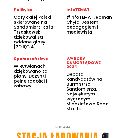
Polityka
infoTEMAT
Oczy całej Polski
#infoTEMAT. Roman
skierowane na
Chyła: Jestem
Sandomierz. Rafał
pedagogiem i
Trzaskowski
mediewistą
dziękował za
oddane głosy
[ZDJĘCIA]
Społeczeństwo
WYBORY
SAMORZĄDOWE
W Rytwianach
2024
dziękowano za
Debata
plony. Dożynki
kandydatów na
pełne radości i
Burmistrza
zabawy
Sandomierza.
Największym
wygranym
Młodzieżowa Rada
Miasta
REKLAMA