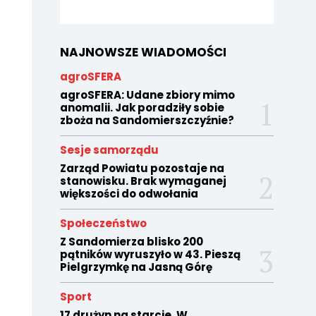
NAJNOWSZE WIADOMOŚCI
agroSFERA
agroSFERA: Udane zbiory mimo
anomalii. Jak poradziły sobie
zboża na Sandomierszczyźnie?
Sesje samorządu
Zarząd Powiatu pozostaje na
stanowisku. Brak wymaganej
większości do odwołania
Społeczeństwo
Z Sandomierza blisko 200
pątników wyruszyło w 43. Pieszą
Pielgrzymkę na Jasną Górę
Sport
17 drużyn na starcie. W