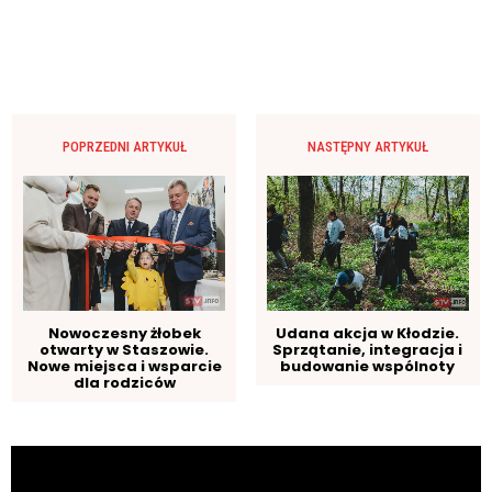
POPRZEDNI ARTYKUŁ
NASTĘPNY ARTYKUŁ
Nowoczesny żłobek
Udana akcja w Kłodzie.
otwarty w Staszowie.
Sprzątanie, integracja i
Nowe miejsca i wsparcie
budowanie wspólnoty
dla rodziców