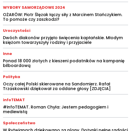
WYBORY SAMORZĄDOWE 2024
OŻARÓW: Piotr Ślęzak łączy siły z Marcinem Stańczykiem.
To pomoże czy zaszkodzi?
Uroczystości
Dwóch diakonów przyjęło święcenia kapłańskie. Młodym
księżom towarzyszyły rodziny i przyjaciele
Inne
Ponad 18 000 złotych z kieszeni podatników na kampanię
bilboardową
Polityka
Oczy całej Polski skierowane na Sandomierz. Rafał
Trzaskowski dziękował za oddane głosy [ZDJĘCIA]
infoTEMAT
#infoTEMAT. Roman Chyła: Jestem pedagogiem i
mediewistą
Społeczeństwo
W Rytwianach dziękowano za plony. Dożynki pełne radości