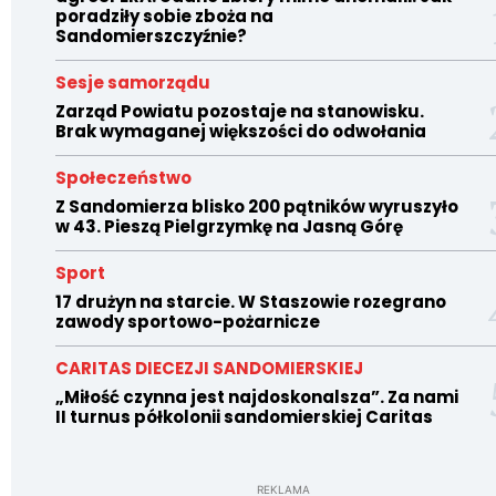
poradziły sobie zboża na
Sandomierszczyźnie?
Sesje samorządu
Zarząd Powiatu pozostaje na stanowisku.
Brak wymaganej większości do odwołania
Społeczeństwo
Z Sandomierza blisko 200 pątników wyruszyło
w 43. Pieszą Pielgrzymkę na Jasną Górę
Sport
17 drużyn na starcie. W Staszowie rozegrano
zawody sportowo-pożarnicze
CARITAS DIECEZJI SANDOMIERSKIEJ
„Miłość czynna jest najdoskonalsza”. Za nami
II turnus półkolonii sandomierskiej Caritas
REKLAMA