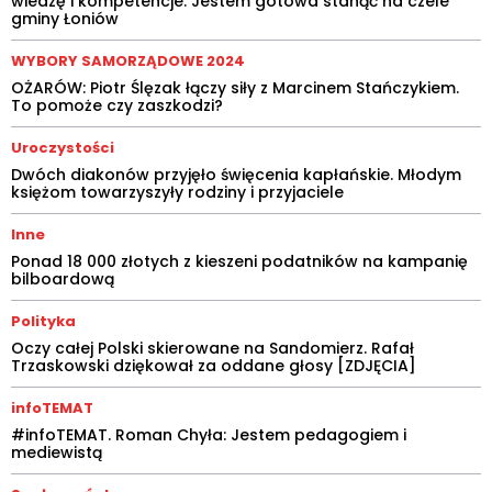
wiedzę i kompetencje. Jestem gotowa stanąć na czele
gminy Łoniów
WYBORY SAMORZĄDOWE 2024
OŻARÓW: Piotr Ślęzak łączy siły z Marcinem Stańczykiem.
To pomoże czy zaszkodzi?
Uroczystości
Dwóch diakonów przyjęło święcenia kapłańskie. Młodym
księżom towarzyszyły rodziny i przyjaciele
Inne
Ponad 18 000 złotych z kieszeni podatników na kampanię
bilboardową
Polityka
Oczy całej Polski skierowane na Sandomierz. Rafał
Trzaskowski dziękował za oddane głosy [ZDJĘCIA]
infoTEMAT
#infoTEMAT. Roman Chyła: Jestem pedagogiem i
mediewistą