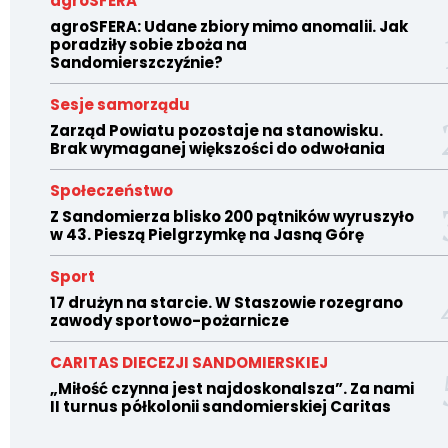
agroSFERA
agroSFERA: Udane zbiory mimo anomalii. Jak
poradziły sobie zboża na
Sandomierszczyźnie?
Sesje samorządu
Zarząd Powiatu pozostaje na stanowisku.
Brak wymaganej większości do odwołania
Społeczeństwo
Z Sandomierza blisko 200 pątników wyruszyło
w 43. Pieszą Pielgrzymkę na Jasną Górę
Sport
17 drużyn na starcie. W Staszowie rozegrano
zawody sportowo-pożarnicze
CARITAS DIECEZJI SANDOMIERSKIEJ
„Miłość czynna jest najdoskonalsza”. Za nami
II turnus półkolonii sandomierskiej Caritas