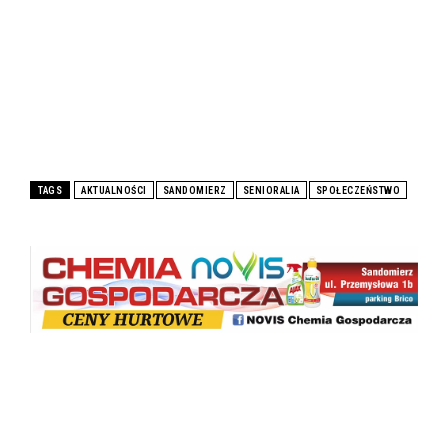
TAGS
AKTUALNOŚCI
SANDOMIERZ
SENIORALIA
SPOŁECZEŃSTWO