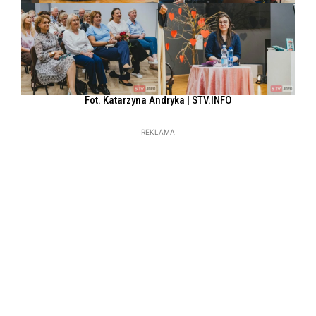
Fot. Katarzyna Andryka | STV.INFO
REKLAMA