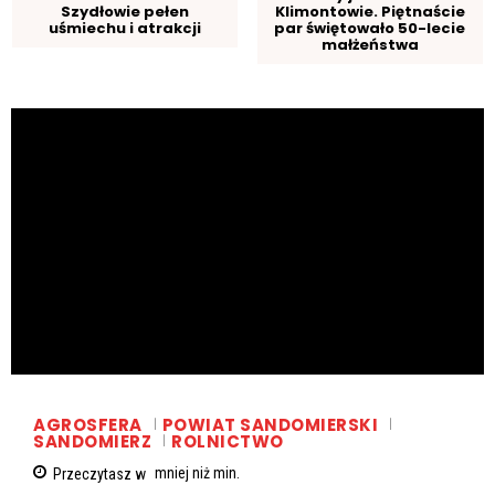
Szydłowie pełen
Klimontowie. Piętnaście
uśmiechu i atrakcji
par świętowało 50-lecie
małżeństwa