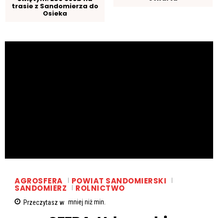
trasie z Sandomierza do
Osieka