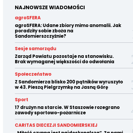
NAJNOWSZE WIADOMOŚCI
agroSFERA
agroSFERA: Udane zbiory mimo anomalii. Jak
poradziły sobie zboża na
Sandomierszczyźnie?
Sesje samorządu
Zarząd Powiatu pozostaje na stanowisku.
Brak wymaganej większości do odwołania
Społeczeństwo
Z Sandomierza blisko 200 pątników wyruszyło
w 43. Pieszą Pielgrzymkę na Jasną Górę
Sport
17 drużyn na starcie. W Staszowie rozegrano
zawody sportowo-pożarnicze
CARITAS DIECEZJI SANDOMIERSKIEJ
„Miłość czynna jest najdoskonalsza”. Za nami